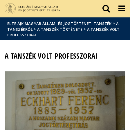
Események
ELTE a
Hírek
sajtóban
>
ELTE ÁJK MAGYAR ÁLLAM- ÉS JOGTÖRTÉNETI TANSZÉK
A
>
>
TANSZÉKRŐL
A TANSZÉK TÖRTÉNETE
A TANSZÉK VOLT
PROFESSZORAI
A TANSZÉK VOLT PROFESSZORAI