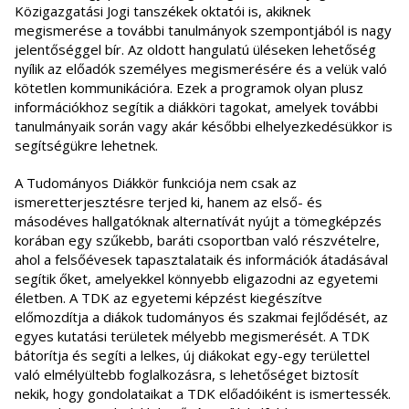
Közigazgatási Jogi tanszékek oktatói is, akiknek
megismerése a további tanulmányok szempontjából is nagy
jelentőséggel bír. Az oldott hangulatú üléseken lehetőség
nyílik az előadók személyes megismerésére és a velük való
kötetlen kommunikációra. Ezek a programok olyan plusz
információkhoz segítik a diákköri tagokat, amelyek további
tanulmányaik során vagy akár későbbi elhelyezkedésükkor is
segítségükre lehetnek.
A Tudományos Diákkör funkciója nem csak az
ismeretterjesztésre terjed ki, hanem az első- és
másodéves hallgatóknak alternatívát nyújt a tömegképzés
korában egy szűkebb, baráti csoportban való részvételre,
ahol a felsőévesek tapasztalataik és információk átadásával
segítik őket, amelyekkel könnyebb eligazodni az egyetemi
életben. A TDK az egyetemi képzést kiegészítve
előmozdítja a diákok tudományos és szakmai fejlődését, az
egyes kutatási területek mélyebb megismerését. A TDK
bátorítja és segíti a lelkes, új diákokat egy-egy területtel
való elmélyültebb foglalkozásra, s lehetőséget biztosít
nekik, hogy gondolataikat a TDK előadóiként is ismertessék.