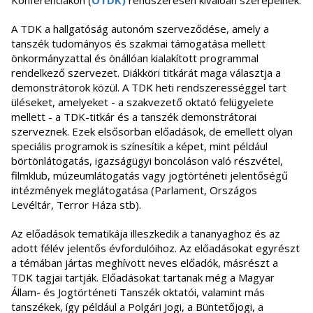
Konferenciákon (
OTDK
)
rendszeresen kiválóan szerepelnek.
A TDK a hallgatóság autonóm szerveződése, amely a
tanszék tudományos és szakmai támogatása mellett
önkormányzattal és önállóan kialakított programmal
rendelkező szervezet. Diákköri titkárát maga választja a
demonstrátorok közül. A TDK heti rendszerességgel tart
üléseket, amelyeket - a szakvezető oktató felügyelete
mellett - a TDK-titkár és a tanszék demonstrátorai
szerveznek. Ezek elsősorban előadások, de emellett olyan
speciális programok is színesítik a képet, mint például
börtönlátogatás, igazságügyi boncoláson való részvétel,
filmklub, múzeumlátogatás vagy jogtörténeti jelentőségű
intézmények meglátogatása (Parlament, Országos
Levéltár, Terror Háza stb).
Az előadások tematikája illeszkedik a tananyaghoz és az
adott félév jelentős évfordulóihoz. Az előadásokat egyrészt
a témában jártas meghívott neves előadók, másrészt a
TDK tagjai tartják. Előadásokat tartanak még a Magyar
Állam- és Jogtörténeti Tanszék oktatói, valamint más
tanszékek, így például a Polgári Jogi, a Büntetőjogi, a