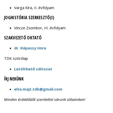
Varga Kíra, II. évfolyam
JOGHISTÓRIA SZERKESZTŐ(I)
Vincze Zsombor, III. évfolyam
SZAKVEZETŐ OKTATÓ
dr. Képessy Imre
TDK szórólap
Letölthető változat
ÍRJ NEKÜNK
elte.majt.tdk@gmail.com
Minden érdeklődőt szeretettel várunk üléseinken!