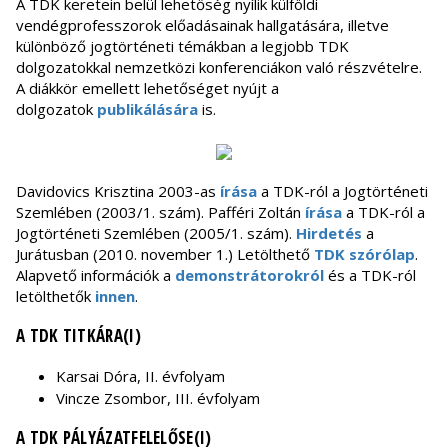
A TDK keretein belül lehetőség nyílik külföldi
vendégprofesszorok előadásainak hallgatására, illetve
különböző jogtörténeti témákban a legjobb TDK
dolgozatokkal nemzetközi konferenciákon való részvételre.
A diákkör emellett lehetőséget nyújt a
dolgozatok
publikálására
is.
Davidovics Krisztina 2003-as
írása
a TDK-ról a Jogtörténeti
Szemlében (2003/1. szám). Pafféri Zoltán
írása
a TDK-ról a
Jogtörténeti Szemlében (2005/1. szám).
Hirdetés
a
Jurátusban (2010. november 1.) Letölthető
TDK szórólap
.
Alapvető információk a
demonstrátorokról
és a TDK-ról
letölthetők
innen
.
A TDK TITKÁRA(I)
Karsai Dóra, II. évfolyam
Vincze Zsombor, III. évfolyam
A TDK PÁLYÁZATFELELŐSE(I)