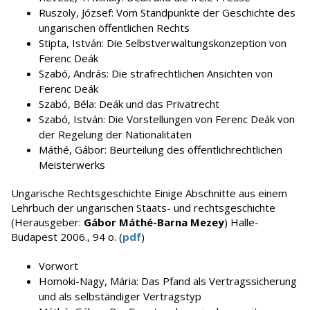
Ruszoly, József: Vom Standpunkte der Geschichte des
ungarischen öffentlichen Rechts
Stipta, István: Die Selbstverwaltungskonzeption von
Ferenc Deák
Szabó, András: Die strafrechtlichen Ansichten von
Ferenc Deák
Szabó, Béla: Deák und das Privatrecht
Szabó, István: Die Vorstellungen von Ferenc Deák von
der Regelung der Nationalitäten
Máthé, Gábor: Beurteilung des öffentlichrechtlichen
Meisterwerks
Ungarische Rechtsgeschichte Einige Abschnitte aus einem
Lehrbuch der ungarischen Staats- und rechtsgeschichte
(Herausgeber:
Gábor Máthé-Barna Mezey
) Halle-
Budapest 2006., 94 o. (
pdf
)
Vorwort
Homoki-Nagy, Mária: Das Pfand als Vertragssicherung
und als selbständiger Vertragstyp