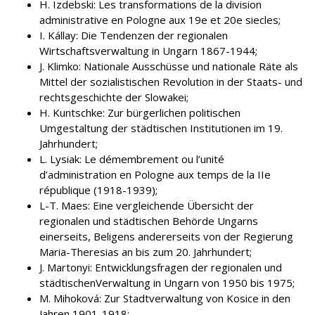
H. Izdebski: Les transformations de la division
administrative en Pologne aux 19e et 20e siecles;
I. Kállay: Die Tendenzen der regionalen
Wirtschaftsverwaltung in Ungarn 1867-1944;
J. Klimko: Nationale Ausschüsse und nationale Räte als
Mittel der sozialistischen Revolution in der Staats- und
rechtsgeschichte der Slowakei;
H. Kuntschke: Zur bürgerlichen politischen
Umgestaltung der städtischen Institutionen im 19.
Jahrhundert;
L. Lysiak: Le démembrement ou l’unité
d’administration en Pologne aux temps de la IIe
république (1918-1939);
L-T. Maes: Eine vergleichende Übersicht der
regionalen und städtischen Behörde Ungarns
einerseits, Beligens andererseits von der Regierung
Maria-Theresias an bis zum 20. Jahrhundert;
J. Martonyi: Entwicklungsfragen der regionalen und
städtischenVerwaltung in Ungarn von 1950 bis 1975;
M. Mihoková: Zur Stadtverwaltung von Kosice in den
Jahren 1901-1918;