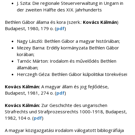
J. Szita: Die regionale Steuerverwaltung in Ungarn in
der zweiten Hälfte des XIX. Jahrhunderts
Bethlen Gábor állama és kora (szerk.:
Kovács Kálmán
)
Budapest, 1980, 179 o. (
pdf
)
Nagy László: Bethlen Gábor a magyar históriában;
Mezey Barna: Erdély kormányzata Bethlen Gábor
korában;
Tarnóc Márton: Irodalom és művelődés Bethlen
államában;
Herczegh Géza: Bethlen Gábor külpolitikai törekvései
Kovács Kálmán:
A magyar állam és jog fejlődése,
Budapest, 1981, 274 o. (
pdf
)
Kovács Kálmán:
Zur Geschichte des ungarischen
Strafrechts und Strafprozessrechts 1000-1918, Budapest,
1982, 104 o. (
pdf
)
A magyar közigazgatási irodalom válogatott bibliográfiája