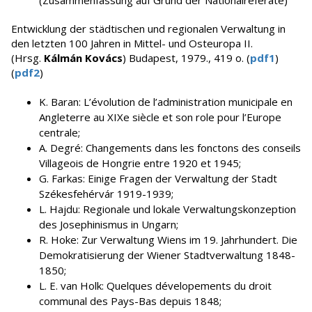
(Zusammenfassung auf Grund der Nationalreferate)
Entwicklung der städtischen und regionalen Verwaltung in
den letzten 100 Jahren in Mittel- und Osteuropa II.
(Hrsg.
Kálmán Kovács
) Budapest, 1979., 419 o. (
pdf1
)
(
pdf2
)
K. Baran: L’évolution de l’administration municipale en
Angleterre au XIXe siècle et son role pour l’Europe
centrale;
A. Degré: Changements dans les fonctons des conseils
Villageois de Hongrie entre 1920 et 1945;
G. Farkas: Einige Fragen der Verwaltung der Stadt
Székesfehérvár 1919-1939;
L. Hajdu: Regionale und lokale Verwaltungskonzeption
des Josephinismus in Ungarn;
R. Hoke: Zur Verwaltung Wiens im 19. Jahrhundert. Die
Demokratisierung der Wiener Stadtverwaltung 1848-
1850;
L. E. van Holk: Quelques dévelopements du droit
communal des Pays-Bas depuis 1848;