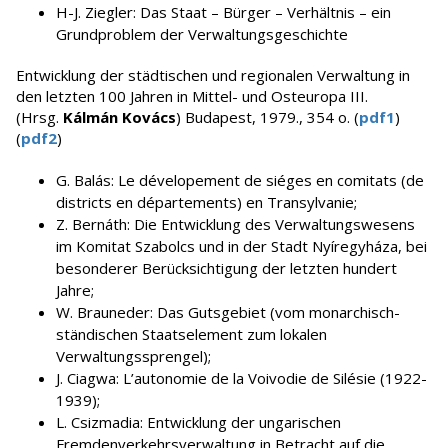
H-J. Ziegler: Das Staat – Bürger – Verhältnis – ein
Grundproblem der Verwaltungsgeschichte
Entwicklung der städtischen und regionalen Verwaltung in
den letzten 100 Jahren in Mittel- und Osteuropa III.
(Hrsg.
Kálmán Kovács
) Budapest, 1979., 354 o. (
pdf1
)
(
pdf2
)
G. Balás: Le dévelopement de siéges en comitats (de
districts en départements) en Transylvanie;
Z. Bernáth: Die Entwicklung des Verwaltungswesens
im Komitat Szabolcs und in der Stadt Nyíregyháza, bei
besonderer Berücksichtigung der letzten hundert
Jahre;
W. Brauneder: Das Gutsgebiet (vom monarchisch-
ständischen Staatselement zum lokalen
Verwaltungssprengel);
J. Ciagwa: L’autonomie de la Voivodie de Silésie (1922-
1939);
L. Csizmadia: Entwicklung der ungarischen
Fremdenverkehrsverwaltung in Betracht auf die