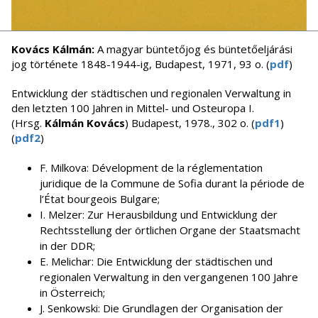
Kovács Kálmán:
A magyar büntetőjog és büntetőeljárási
jog története 1848-1944-ig, Budapest, 1971, 93 o. (
pdf
)
Entwicklung der städtischen und regionalen Verwaltung in
den letzten 100 Jahren in Mittel- und Osteuropa I.
(Hrsg.
Kálmán Kovács
) Budapest, 1978., 302 o. (
pdf1
)
(
pdf2
)
F. Milkova: Dévelopment de la réglementation
juridique de la Commune de Sofia durant la période de
l’État bourgeois Bulgare;
I. Melzer: Zur Herausbildung und Entwicklung der
Rechtsstellung der örtlichen Organe der Staatsmacht
in der DDR;
E. Melichar: Die Entwicklung der städtischen und
regionalen Verwaltung in den vergangenen 100 Jahre
in Österreich;
J. Senkowski: Die Grundlagen der Organisation der