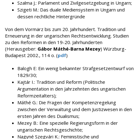
Szalma J.: Parlament und Zivilgesetzgebung in Ungarn;
Szigeti M.: Das duale Mediensystem in Ungarn und
dessen rechtliche Hintergründe
Von dem Vormärz bis zum 20. Jahrhundert. Tradition und
Erneuerung in der ungarischen Rechtsentwicklung. Studien
zu den Reformen in den 19-20. Jahrhunderten
(Herausgeber:
Gábor Máthé-Barna Mezey
) Würzburg-
Budapest 2002., 114 o. (
pdf
)
Balogh E: Ein wenig bekannter Strafgesetzentwurf von
1829/30;
Kajtár I.: Tradition und Reform (Politische
Argumentation in den Jahrzehnten des ungarischen
Reformzeitalters);
Máthé G.: Die Fragen der Kompetenzregelung
zwischen der Verwaltung und dem Justizwesen in den
ersten Jahren des Dualismus;
Mezey B.: Eine spezielle Regierungsform in der
ungarischen Rechtsgeschichte;
Nagyné Szegvári K.: Feministische und