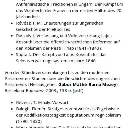
Antifeministische Traditionen in Ungarn. Der Kampf um
das Wahlrecht der Frauen in der ersten Hälfte des 20.
Jahrhundert;
Révész T. M.: Erläuterungen zur ungarischen
Geschichte der Preßpolizei;
Ruszoly J.: Verfassung und Volksvertretung Lajos
Kossuth über die öffentlich-rechtlichen Reformen auf
den Kolumen der Pesti Hírlap (1841–1843);
Stipta I.: Der Kampf von Lajos Kossuth für das
Selbstverwaltungssystem im Jahre 1848
Von den Ständeversammlungen bis zu den modernen
Parlamenten. Studien über die Geschichte des ungarischen
Parlaments (Herausgeber:
Gábor Máthé-Barna Mezey
)
Barcelona-Budapest 2003., 138 o. (
pdf
)
Révész, T. Mihály: Vorwort
Balogh, Elemér: Strafgesetzentwürfe als Ergebnisse
der Kodifikationstätigkeit deputationum regnicolarum
(1790–1830)
Mária, Homoki-Nagy: Das Schicksal der zivilrechtlichen