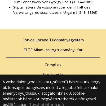
Zum Lebenswerk von György Bónis (1914–1985)
Stipta, István: Diskussionen über den Inhalt des
Verwaltungsrechtsschutzes in Ungarn (1848–1896)
Eötvös Loránd Tudományegyetem
ELTE Állam- és Jogtudományi Kar
CompLex
Jog-Naptár
A weboldalon „cookie”-kat („sütiket”) használunk, hogy
biztonságos böngészés mellett a legjobb felhasználói
© 2025 Eötvös Loránd Tudományegyetem
élményt nyújthassuk látogatóinknak. A cookie-
Minden jog fenntartva.
beállítások bármikor megváltoztathatók a böngésző
1053 Budapest, Egyetem tér 1–3.
Központi telefonszám: +36 1 411 6500
beállításaiban.
További információ