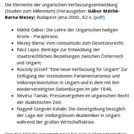
Die Elemente der ungarischen Verfassungsentwicklung
(Studien zum Millennium) (Herausgeber:
Gábor Máthé-
Barna Mezey
) Budapest-Jena 2000., 82 o. (
pdf
)
Máthé Gábor: Die Lehre der Ungarischen heiligen
Krone - Paraphrase;
Mezey Barna: Vom consuetudo zum Gesetzesrecht;
Rácz Lajos: Beiträge zur Entwicklung der
staatsrechtlichen Beziehungen zwischen Österreich
und Ungarn;
Ruszoly József: “Eine neue Verfassung für Ungarn” Zur
Einfügung der Institutionen Parlamentarismus und
Volksrepräsentation In Ungarn und in dem mit ihm
wiedervereinigten Siebenbürgen im Jahr 1848;
Révész Tamás: Pressevergehen im ungarischen Recht
der dualistischen Zeit;
Nagyné Szegvári Katalin: Die Gesetgebung bezüglich
der Lage der stellungslosen Akademiker in Ungarn
während der großen Wirtschaftskrise