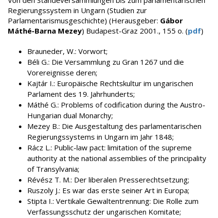
Von den Ständeversammlungen bis zum parlamentarischen
Regierungssystem in Ungarn (Studien zur
Parlamentarismusgeschichte) (Herausgeber:
Gábor
Máthé-Barna Mezey
) Budapest-Graz 2001., 155 o. (
pdf
)
Brauneder, W.: Vorwort;
Béli G.: Die Versammlung zu Gran 1267 und die
Vorereignisse deren;
Kajtár I.: Europäische Rechtskultur im ungarischen
Parlament des 19. Jahrhunderts;
Máthé G.: Problems of codification during the Austro-
Hungarian dual Monarchy;
Mezey B.: Die Ausgestaltung des parlamentarischen
Regierungssystems in Ungarn im Jahr 1848;
Rácz L.: Public-law pact: limitation of the supreme
authority at the national assemblies of the principality
of Transylvania;
Révész T. M.: Der liberalen Presserechtsetzung;
Ruszoly J.: Es war das erste seiner Art in Europa;
Stipta I.: Vertikale Gewaltentrennung: Die Rolle zum
Verfassungsschutz der ungarischen Komitate;