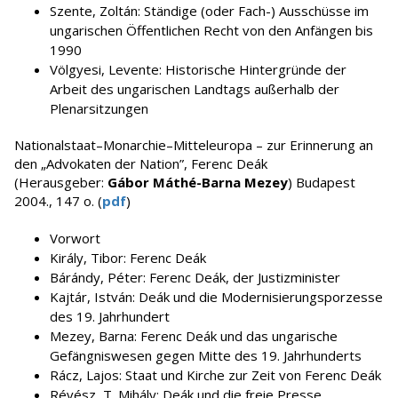
Szente, Zoltán: Ständige (oder Fach-) Ausschüsse im
ungarischen Öffentlichen Recht von den Anfängen bis
1990
Völgyesi, Levente: Historische Hintergründe der
Arbeit des ungarischen Landtags außerhalb der
Plenarsitzungen
Nationalstaat–Monarchie–Mitteleuropa – zur Erinnerung an
den „Advokaten der Nation”, Ferenc Deák
(Herausgeber:
Gábor Máthé-Barna Mezey
) Budapest
2004., 147 o. (
pdf
)
Vorwort
Király, Tibor: Ferenc Deák
Bárándy, Péter: Ferenc Deák, der Justizminister
Kajtár, István: Deák und die Modernisierungsporzesse
des 19. Jahrhundert
Mezey, Barna: Ferenc Deák und das ungarische
Gefängniswesen gegen Mitte des 19. Jahrhunderts
Rácz, Lajos: Staat und Kirche zur Zeit von Ferenc Deák
Révész, T. Mihály: Deák und die freie Presse