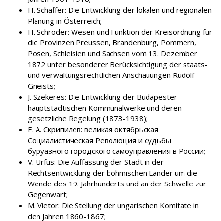
H. Schäffer: Die Entwicklung der lokalen und regionalen
Planung in Österreich;
H. Schröder: Wesen und Funktion der Kreisordnung für
die Provinzen Preussen, Brandenburg, Pommern,
Posen, Schleisien und Sachsen vom 13. Dezember
1872 unter besonderer Berücksichtigung der staats-
und verwaltungsrechtlichen Anschauungen Rudolf
Gneists;
J. Szekeres: Die Entwicklung der Budapester
hauptstädtischen Kommunalwerke und deren
gesetzliche Regelung (1873-1938);
E. A. Cкрипилев: великая октябрьская
Coциалистическая Революция и судьбы
бурҗуазного городского caмоуправления в России;
V. Urfus: Die Auffassung der Stadt in der
Rechtsentwicklung der böhmischen Länder um die
Wende des 19. Jahrhunderts und an der Schwelle zur
Gegenwart;
M. Vietor: Die Stellung der ungarischen Komitate in
den Jahren 1860-1867;