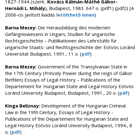
1827-1944 (szerk.:
Kovács Kálmán-Máthé Gábor-
Hernádi L. Mihály
), Budapest, 1983. 647 o. (pdf1) (pdf2) (A
2006-os javított kiadás
letölthető innen
)
Barna Mezey:
Die Herausbildung des modernen
Gefängniswesens in Ungarn, Studien für ungarische
Rechtsgeschichte – Publikationen des Lehrstuhls für
ungarische Staats- und Rechtsgeschichte der Eötvös Loránd
Universität Budapest, 1991., 11 o. (
pdf
)
Barna Mezey:
Government of the Transylvanian State in
the 17th Century (Princely Power during the reign of Gábor
Bethlen) Essays of Legal History – Publications of the
Departement for Hungarian State and Legal History Eötvös
Loránd University Budapest, Budapest, 1991., 20 o. (
pdf
)
Kinga Beliznay:
Development of the Hungarian Criminal
Law in the 19th Century, Essays of Legal History -
Publications of the Departement for Hungarian State and
Legal History Eötvös Loránd University Budapest, 1994., 8
o. (
pdf
)