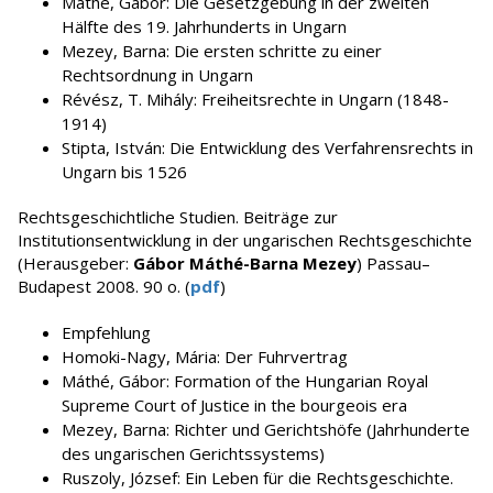
Máthé, Gábor: Die Gesetzgebung in der zweiten
Hälfte des 19. Jahrhunderts in Ungarn
Mezey, Barna: Die ersten schritte zu einer
Rechtsordnung in Ungarn
Révész, T. Mihály: Freiheitsrechte in Ungarn (1848-
1914)
Stipta, István: Die Entwicklung des Verfahrensrechts in
Ungarn bis 1526
Rechtsgeschichtliche Studien. Beiträge zur
Institutionsentwicklung in der ungarischen Rechtsgeschichte
(Herausgeber:
Gábor Máthé-Barna Mezey
) Passau–
Budapest 2008. 90 o. (
pdf
)
Empfehlung
Homoki-Nagy, Mária: Der Fuhrvertrag
Máthé, Gábor: Formation of the Hungarian Royal
Supreme Court of Justice in the bourgeois era
Mezey, Barna: Richter und Gerichtshöfe (Jahrhunderte
des ungarischen Gerichtssystems)
Ruszoly, József: Ein Leben für die Rechtsgeschichte.