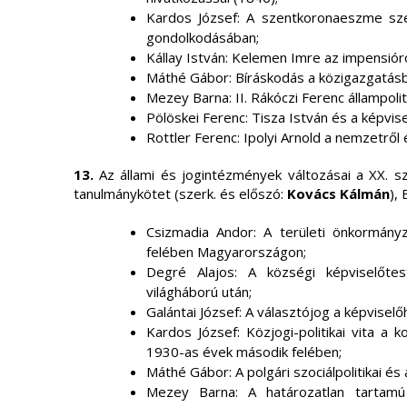
Kardos József: A szentkoronaeszme szer
gondolkodásában;
Kállay István: Kelemen Imre az impensiór
Máthé Gábor: Bíráskodás a közigazgatásb
Mezey Barna: II. Rákóczi Ferenc állampolit
Pölöskei Ferenc: Tisza István és a képvi
Rottler Ferenc: Ipolyi Arnold a nemzetről
13.
Az állami és jogintézmények változásai a XX. 
tanulmánykötet (szerk. és előszó:
Kovács Kálmán
),
Csizmadia Andor: A területi önkormány
felében Magyarországon;
Degré Alajos: A községi képviselőtes
világháború után;
Galántai József: A választójog a képvisel
Kardos József: Közjogi-politikai vita a 
1930-as évek második felében;
Máthé Gábor: A polgári szociálpolitikai és 
Mezey Barna: A határozatlan tartam