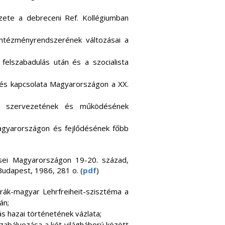
zete a debreceni Ref. Kollégiumban
intézményrendszerének változásai a
felszabadulás után és a szocialista
zés kapcsolata Magyarországon a XX.
k szervezetének és működésének
Magyarországon és fejlődésének főbb
sei Magyarországon 19-20. század,
 Budapest, 1986, 281 o. (
pdf
)
trák-magyar Lehrfreiheit-szisztéma a
án;
tás hazai történetének vázlata;
szabályozása a két világháború között