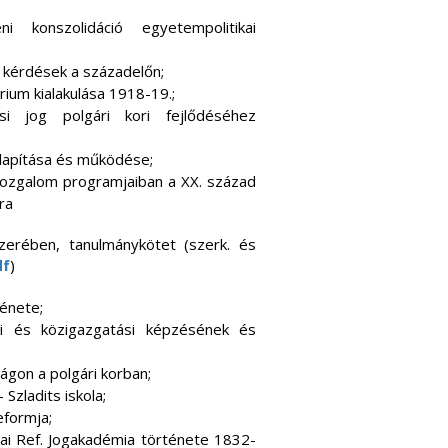
i konszolidáció egyetempolitikai
i kérdések a századelőn;
rium kialakulása 1918-19.;
i jog polgári kori fejlődéséhez
alapítása és működése;
mozgalom programjaiban a XX. század
ra
erében, tanulmánykötet (szerk. és
df
)
énete;
gi és közigazgatási képzésének és
gon a polgári korban;
Szladits iskola;
eformja;
ai Ref. Jogakadémia története 1832-