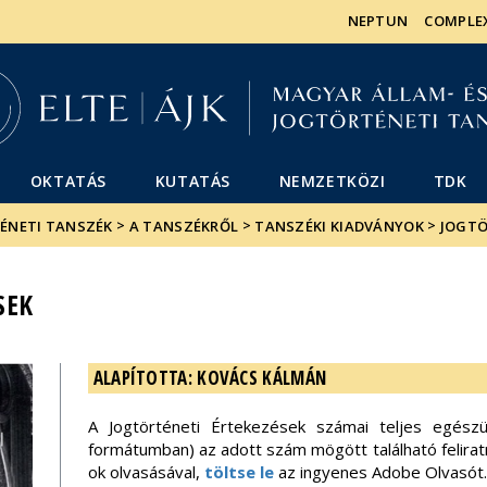
Események
ELTE a
Hírek
NEPTUN
COMPLE
sajtóban
OKTATÁS
KUTATÁS
NEMZETKÖZI
TDK
>
>
>
TÉNETI TANSZÉK
A TANSZÉKRŐL
TANSZÉKI KIADVÁNYOK
JOGTÖ
SEK
ALAPÍTOTTA: KOVÁCS KÁLMÁN
A Jogtörténeti Értekezések számai teljes egészük
formátumban) az adott szám mögött található feliratra
ok olvasásával,
töltse le
az ingyenes Adobe Olvasót.