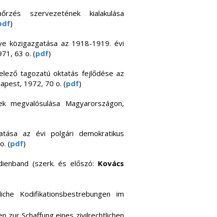
őrzés szervezetének kialakulása
pdf
)
ye közigazgatása az 1918-1919. évi
71, 63 o. (
pdf
)
velező tagozatú oktatás fejlődése az
pest, 1972, 70 o. (
pdf
)
k megvalósulása Magyarországon,
ása az évi polgári demokratikus
. (
pdf
)
dienband (szerk. és előszó:
Kovács
liche Kodifikationsbestrebungen im
zur Schaffung eines zivilrechtlichen