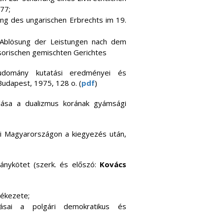
77;
ung des ungarischen Erbrechts im 19.
 Ablösung der Leistungen nach dem
isorischen gemischten Gerichtes
udomány kutatási eredményei és
Budapest, 1975, 128 o. (
pdf
)
ása a dualizmus korának gyámsági
ei Magyarországon a kiegyezés után,
ánykötet (szerk. és előszó:
Kovács
ékezete;
ásai a polgári demokratikus és