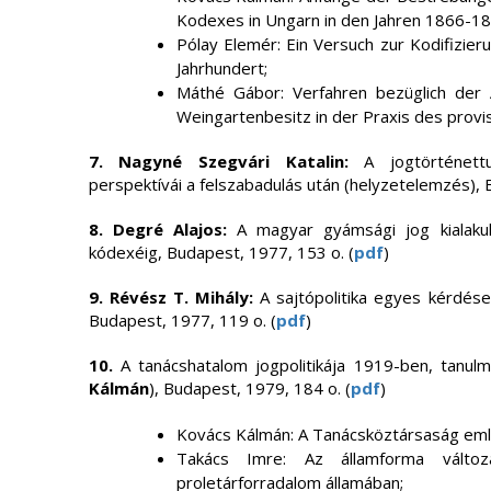
Kodexes in Ungarn in den Jahren 1866-18
Pólay Elemér: Ein Versuch zur Kodifizier
Jahrhundert;
Máthé Gábor: Verfahren bezüglich der
Weingartenbesitz in der Praxis des prov
7. Nagyné Szegvári Katalin:
A jogtörténett
perspektívái a felszabadulás után (helyzetelemzés), 
8. Degré Alajos:
A magyar gyámsági jog kialakul
kódexéig, Budapest, 1977, 153 o. (
pdf
)
9. Révész T. Mihály:
A sajtópolitika egyes kérdés
Budapest, 1977, 119 o. (
pdf
)
10.
A tanácshatalom jogpolitikája 1919-ben, tanulm
Kálmán
), Budapest, 1979, 184 o. (
pdf
)
Kovács Kálmán: A Tanácsköztársaság eml
Takács Imre: Az államforma változ
proletárforradalom államában;