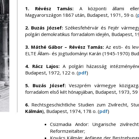
1. Révész Tamás:
A központi állami ellen
Magyarországon 1867 után, Budapest, 1971, 59 o. (
2. Buzás József:
Székesfehérvár és Fejér vármeg
polgári demokratikus forradalom idején, Budapest, 19
3. Máthé Gábo
r – Ré
vész Tamás:
Az esti- és le
ELTE Állam- és Jogtudományi Karán (1945-1970) Buda
4. Rácz Lajos:
A polgári házasság intézményéne
Budapest, 1972, 122 o. (
pdf
)
5. Buzás József:
Veszprém vármegye közigazgat
forradalom első két hónapjában, Budapest, 1973, 59 o
6.
Rechtsgeschichtliche Studien zum Zivilrecht, Stu
Kálmán
), Budapest, 1974, 178 o. (
pdf
)
Csizmadia Andor: Ungarische zivilrecht
Reformzeitalter;
Kovács Kálmán: Anfänge der Bestrebungen 