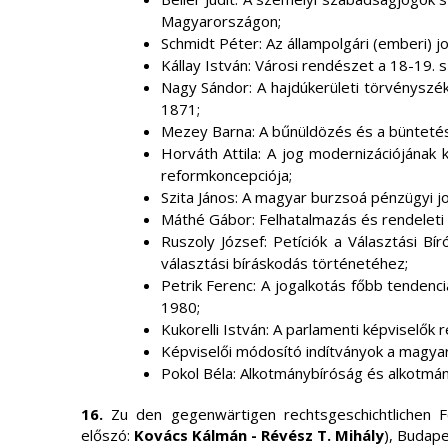
Magyarországon;
Schmidt Péter: Az állampolgári (emberi) jo
Kállay István: Városi rendészet a 18-19. 
Nagy Sándor: A hajdúkerületi törvényszék
1871;
Mezey Barna: A bűnüldözés és a büntetés
Horváth Attila: A jog modernizációjának 
reformkoncepciója;
Szita János: A magyar burzsoá pénzügyi 
Máthé Gábor: Felhatalmazás és rendelet
Ruszoly József: Petíciók a Választási Bí
választási bíráskodás történetéhez;
Petrik Ferenc: A jogalkotás főbb tendenci
1980;
Kukorelli István: A parlamenti képviselők
Képviselői módosító indítványok a magy
Pokol Béla: Alkotmánybíróság és alkotmá
16.
Zu den gegenwärtigen rechtsgeschichtlichen F
előszó:
Kovács Kálmán - Révész T. Mihály
), Budape