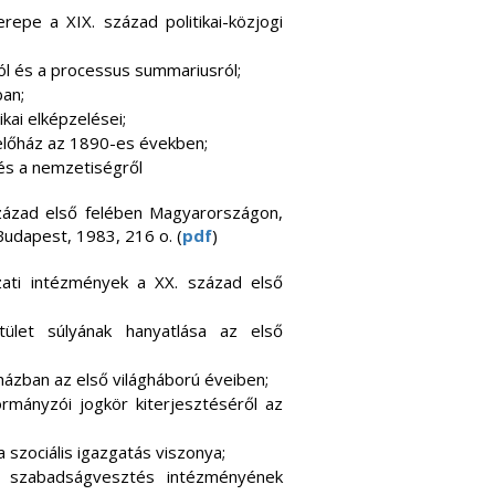
epe a XIX. század politikai-közjogi
ól és a processus summariusról;
an;
ikai elképzelései;
selőház az 1890-es években;
 és a nemzetiségről
század első felében Magyarországon,
 Budapest, 1983, 216 o. (
pdf
)
zati intézmények a XX. század első
tület súlyának hanyatlása az első
őházban az első világháború éveiben;
kormányzói jogkör kiterjesztéséről az
a szociális igazgatás viszonya;
ú szabadságvesztés intézményének