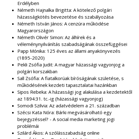
Erdélyben
Németh Hajnalka Brigitta: A kötelező polgári
házasságkötés bevezetése és szabályozása
Németh István János: A cenzúra működése
Magyarországon
Németh Olivér Simon: Az álhírek és a
véleménynyilvánítás szabadságának összefüggései
Papp Mónika: 125 éves az állami anyakönyvezés
(1895-2020)
Pekli Zsófia Judit: A magyar házassági vagyonjog a
polgári korszakban
Sall Zsófia: A fiatalkorúak bíróságának születése, s
működésének kezdeti tapasztalatai hazánkban
Sipos Rebeka: A házassági jog alakulása a kezdetektől
az 1894:31. tc.-ig (házassági vagyonjog)
Somodi Szilvia: Az adatvédelem a 21. században
Szécsi Kata Nóra: Bárki megvásárolható egy
bejegyzéssel? - A social media marketing jogi
problémái
Szilárd Ákos: A szólásszabadság online