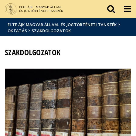
Események
ELTE a
Hírek
sajtóban
>
ELTE ÁJK MAGYAR ÁLLAM- ÉS JOGTÖRTÉNETI TANSZÉK
>
OKTATÁS
SZAKDOLGOZATOK
SZAKDOLGOZATOK