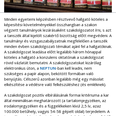
Minden egyetemi képzésben résztvevő hallgató köteles a
képesítési követelményekkel összhangban a szakon
végzett tanulmányok lezárásaként szakdolgozatot írni, s azt
a tanszék által kijelölt szakértő bizottság előtt megvédeni. A
tanulmányi és vizsgaszabályzatnak megfelelően a tanszék
minden évben szakdolgozati témákat ajánl fel a hallgatóknak.
A szakdolgozat leadása előtt legalább három hónappal
köteles a hallgató a konzulens oktatónak a szakdolgozat
rövid vázlatát bemutatni. A szakdolgozatokat kizárólag
elektronikus úton, a
NEPTUN
-ban kell leadni, nem
szükséges a papír alapon, bekötött formában való
benyújtás. Célszerű azonban legalább még egy másolat
elkészítése a védésre való felkészüléshez (és emléknek).
A szakdolgozat pozitív elbírálásának formai kritériuma a kar
által minimálisan meghatározott (a tartalomjegyzéken, az
irodalomjegyzéken és a függelékeken kívül 2,5 ív, azaz
100.000 betűhely, vagyis 54-58 gépelt oldal) terjedelem. A