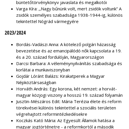
büntetőtörvénykönyv javaslata és megalkotói
Varga Kíra: ,,Nagy bűnünk volt, mert zsidók voltunk” A
zsidók személyes szabadsága 1938-1944-ig, különös
tekintettel Nógrád vármegyére
2023/2024
Bordás-Vadászi Anna: A kötelező polgári házasság
bevezetése és az emancipálódó nők kapcsolata a 19.
és a 20. század fordulóján, Magyarországon
Darcsi Barbara: A véleménynyilvánítás szabadsága és
korlátai a munkaviszonyban
Gojdár Lóránt Balázs: Kirakatperek a Magyar
Népköztársaságban
Horváth András: Egy korona, két nemzet: a horvát-
magyar közjogi viszony a hosszú 19. század folyamán
Jusztin-Mészáros Edit: Mária Terézia élete és reform
törekvései különös tekintettel a szociális területen
végrehajtott reformintézkedésekre
Koczkás Kató Mária: Az Egyesült Államok hatása a
magyar jogtörténetre - a reformkortól a második