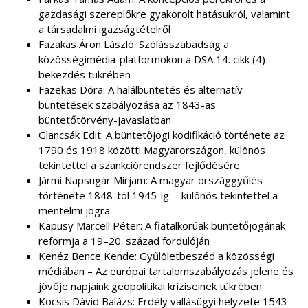
gazdasági szereplőkre gyakorolt hatásukról, valamint
a társadalmi igazságtételről
Fazakas Áron László: Szólásszabadság a
közösségimédia-platformokon a DSA 14. cikk (4)
bekezdés tükrében
Fazekas Dóra: A halálbüntetés és alternatív
büntetések szabályozása az 1843-as
büntetőtörvény-javaslatban
Glancsák Edit: A büntetőjogi kodifikáció története az
1790 és 1918 közötti Magyarországon, különös
tekintettel a szankciórendszer fejlődésére
Jármi Napsugár Mirjam: A magyar országgyűlés
története 1848-tól 1945-ig - különös tekintettel a
mentelmi jogra
Kapusy Marcell Péter: A fiatalkorúak büntetőjogának
reformja a 19–20. század fordulóján
Kenéz Bence Kende: Gyűlöletbeszéd a közösségi
médiában – Az európai tartalomszabályozás jelene és
jövője napjaink geopolitikai kríziseinek tükrében
Kocsis Dávid Balázs: Erdély vallásügyi helyzete 1543-