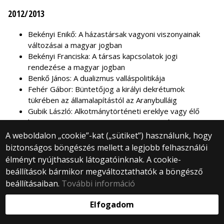
2012/2013
Bekényi Enikő: A házastársak vagyoni viszonyainak
változásai a magyar jogban
Bekényi Franciska: A társas kapcsolatok jogi
rendezése a magyar jogban
Benkő János: A dualizmus valláspolitikája
Fehér Gábor: Büntetőjog a királyi dekrétumok
tükrében az államalapítástól az Aranybulláig
Gubik László: Alkotmánytörténeti ereklye vagy élő
közjogi tan? A Szent Korona-eszme története az
államalapítástól az Alaptörvényig
A weboldalon „cookie”-kat („sütiket”) használunk, hogy
Joó Barbara: A nők választójogának kiteljesedése a
biztonságos böngészés mellett a legjobb felhasználói
törvényi változások tükrében
élményt nyújthassuk látogatóinknak. A cookie-
Kerti Gyöngyi Lívia: Házassági akadályok
beállítások bármikor megváltoztathatók a böngésző
Magyarországon
beállításaiban.
További információ
Kiss Attila: Katonai büntetőjog Magyarországon a
dualizmus korában, különös tekintettel a
Elfogadom
bűncselekményekre
Kosik Rita: A gyermekek jogai a 19–20. században