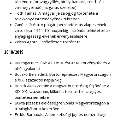
története (országgyűlés, királyi kamara, rendi- és
vármegyei adóigazgatás szerepe)
Tóth Tamás: A magyar jelzálogjog története a
telekkönyv intézményének tükrében
Zanócz Gréta: A polgári perrendtartás alapelveinek
változása 1911-től napjainkig - különös tekintettel az
anyagi igazság elvének érvényesülésére
Zoltán Ágota: Értéktőzsde története
2018/2019
Baumgartner Júlia: Az 1894. évi XXXI. törvénycikk és a
bírói gyakorlat
Boczkó Bernadett: Börtönépítészet Magyarországon
a XIX. századtól napjainkig
Bottlik Ákos Zoltán: A magyar büntetőjog fejlődése a
XIX-XX. században, különös tekintettel az egyes
büntetési nemekre
Bukta József: Felelősségre vonás Magyarországon a
II. világháborút követően
Erdős Barnabás: A nemzetiségi jog és nemzetiségi