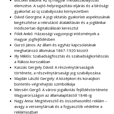
Bőcskei Balbina: Az új magyar médiaszabályozás
elemzése. A sajtó-helyreigazítási eljárás és a bírósági
gyakorlat az új szabályozási környezetben
Dávid Georgina: A jogi oktatás gyakorlati aspektusának
kiegészítése a rekrutáció átalakításán és a jogklinikai
módszertan digitalizálásán keresztül
Földi Anikó: Házassági vagyonjogi intézmények a
magyar jogfejlődésben
Gurzó János: Az állam és egyház kapcsolatának
meghatározó állomásai 1867-1920 között
Illy Miklós: Szabadságfosztás és szabadságkorlátozás
a Rákosi-korszakban
Kaszás Gergely Dávid: A részvénytársaságok
története, a részvénytársasági jog szabályozása
Majdán László Gergely: A középkori és koraújkori
büntetés-végrehajtás szimbolikája
Mecséri Gergő: A városi jogalkotás fejlődéstörténete
Magyarországon az államalapítástól 1848-ig
Nagy Anna: Megtévesztő és összehasonlító reklám –
avagy a versenytársak és a fogyasztók védelme a
reklámjogban