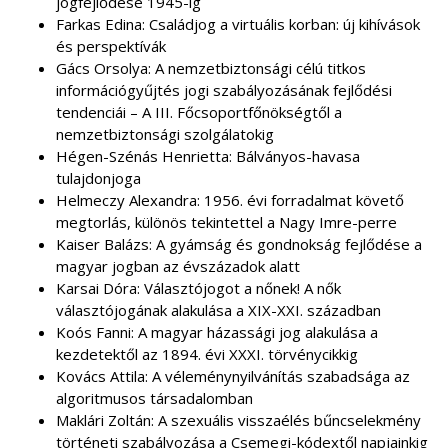
jogfejlődése 1945-ig
Farkas Edina: Családjog a virtuális korban: új kihívások
és perspektívák
Gács Orsolya: A nemzetbiztonsági célú titkos
információgyűjtés jogi szabályozásának fejlődési
tendenciái – A III. Főcsoportfőnökségtől a
nemzetbiztonsági szolgálatokig
Hégen-Szénás Henrietta: Bálványos-havasa
tulajdonjoga
Helmeczy Alexandra: 1956. évi forradalmat követő
megtorlás, különös tekintettel a Nagy Imre-perre
Kaiser Balázs: A gyámság és gondnokság fejlődése a
magyar jogban az évszázadok alatt
Karsai Dóra: Választójogot a nőnek! A nők
választójogának alakulása a XIX-XXI. században
Koós Fanni: A magyar házassági jog alakulása a
kezdetektől az 1894. évi XXXI. törvénycikkig
Kovács Attila: A véleménynyilvánítás szabadsága az
algoritmusos társadalomban
Maklári Zoltán: A szexuális visszaélés bűncselekmény
történeti szabályozása a Csemegi-kódextől napjainkig