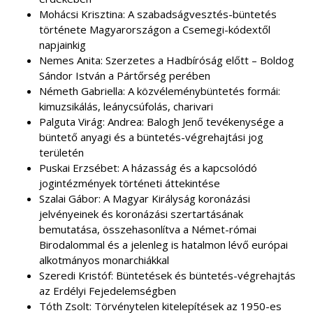
Mohácsi Krisztina: A szabadságvesztés-büntetés
története Magyarországon a Csemegi-kódextől
napjainkig
Nemes Anita: Szerzetes a Hadbíróság előtt – Boldog
Sándor István a Pártőrség perében
Németh Gabriella: A közvéleménybüntetés formái:
kimuzsikálás, leánycsúfolás, charivari
Palguta Virág: Andrea: Balogh Jenő tevékenysége a
büntető anyagi és a büntetés-végrehajtási jog
területén
Puskai Erzsébet: A házasság és a kapcsolódó
jogintézmények történeti áttekintése
Szalai Gábor: A Magyar Királyság koronázási
jelvényeinek és koronázási szertartásának
bemutatása, összehasonlítva a Német-római
Birodalommal és a jelenleg is hatalmon lévő európai
alkotmányos monarchiákkal
Szeredi Kristóf: Büntetések és büntetés-végrehajtás
az Erdélyi Fejedelemségben
Tóth Zsolt: Törvénytelen kitelepítések az 1950-es