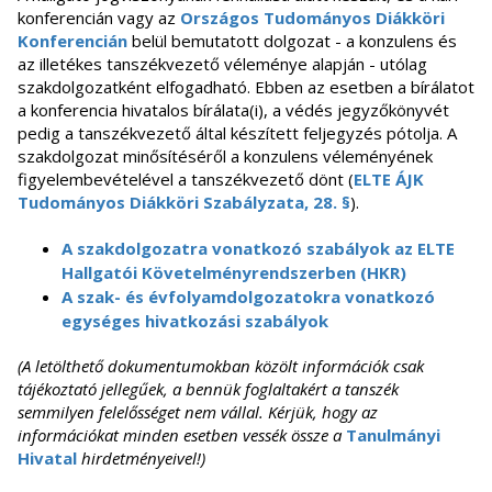
konferencián vagy az
Országos Tudományos Diákköri
Konferencián
belül bemutatott dolgozat - a konzulens és
az illetékes tanszékvezető véleménye alapján - utólag
szakdolgozatként elfogadható. Ebben az esetben a bírálatot
a konferencia hivatalos bírálata(i), a védés jegyzőkönyvét
pedig a tanszékvezető által készített feljegyzés pótolja. A
szakdolgozat minősítéséről a konzulens véleményének
figyelembevételével a tanszékvezető dönt (
ELTE ÁJK
Tudományos Diákköri Szabályzata, 28. §
).
A szakdolgozatra vonatkozó szabályok az ELTE
Hallgatói Követelményrendszerben (HKR)
A szak- és évfolyamdolgozatokra vonatkozó
egységes hivatkozási szabályok
(A letölthető dokumentumokban közölt információk csak
tájékoztató jellegűek, a bennük foglaltakért a tanszék
semmilyen felelősséget nem vállal. Kérjük, hogy az
információkat minden esetben vessék össze a
Tanulmányi
Hivatal
hirdetményeivel!)