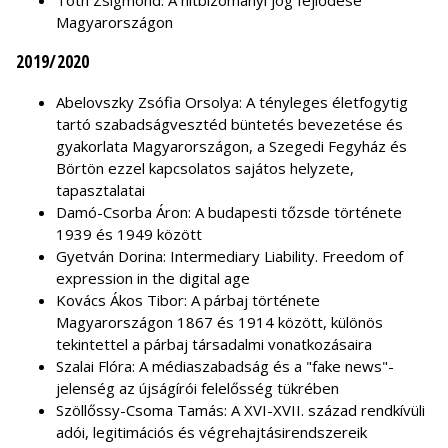
Tóth Zsigmond: A hitbizományi jog fejlődése
Magyarországon
2019/2020
Abelovszky Zsófia Orsolya: A tényleges életfogytig
tartó szabadságvesztéd büntetés bevezetése és
gyakorlata Magyarországon, a Szegedi Fegyház és
Börtön ezzel kapcsolatos sajátos helyzete,
tapasztalatai
Damó-Csorba Áron: A budapesti tőzsde története
1939 és 1949 között
Gyetván Dorina: Intermediary Liability. Freedom of
expression in the digital age
Kovács Ákos Tibor: A párbaj története
Magyarországon 1867 és 1914 között, különös
tekintettel a párbaj társadalmi vonatkozásaira
Szalai Flóra: A médiaszabadság és a "fake news"-
jelenség az újságírói felelősség tükrében
Szöllőssy-Csoma Tamás: A XVI-XVII. század rendkívüli
adói, legitimációs és végrehajtásirendszereik