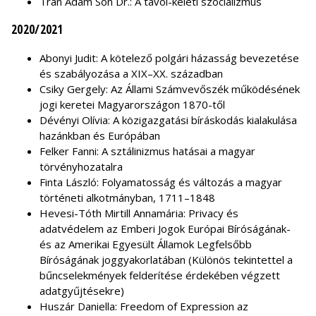
Tran Ádám Son Dr.: A távol-keleti szocializmus
2020/2021
Abonyi Judit: A kötelező polgári házasság bevezetése
és szabályozása a XIX–XX. században
Csiky Gergely: Az Állami Számvevőszék működésének
jogi keretei Magyarországon 1870-től
Dévényi Olívia: A közigazgatási bíráskodás kialakulása
hazánkban és Európában
Felker Fanni: A sztálinizmus hatásai a magyar
törvényhozatalra
Finta László: Folyamatosság és változás a magyar
történeti alkotmányban, 1711–1848
Hevesi-Tóth Mirtill Annamária: Privacy és
adatvédelem az Emberi Jogok Európai Bíróságának-
és az Amerikai Egyesült Államok Legfelsőbb
Bíróságának joggyakorlatában (Különös tekintettel a
bűncselekmények felderítése érdekében végzett
adatgyűjtésekre)
Huszár Daniella: Freedom of Expression az