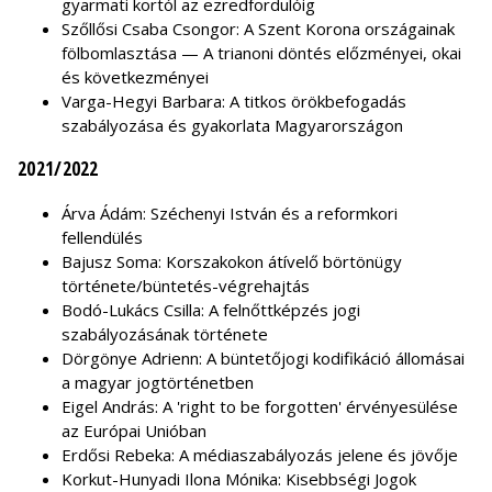
gyarmati kortól az ezredfordulóig
Szőllősi Csaba Csongor: A Szent Korona országainak
fölbomlasztása — A trianoni döntés előzményei, okai
és következményei
Varga-Hegyi Barbara: A titkos örökbefogadás
szabályozása és gyakorlata Magyarországon
2021/2022
Árva Ádám: Széchenyi István és a reformkori
fellendülés
Bajusz Soma: Korszakokon átívelő börtönügy
története/büntetés-végrehajtás
Bodó-Lukács Csilla: A felnőttképzés jogi
szabályozásának története
Dörgönye Adrienn: A büntetőjogi kodifikáció állomásai
a magyar jogtörténetben
Eigel András: A 'right to be forgotten' érvényesülése
az Európai Unióban
Erdősi Rebeka: A médiaszabályozás jelene és jövője
Korkut-Hunyadi Ilona Mónika: Kisebbségi Jogok