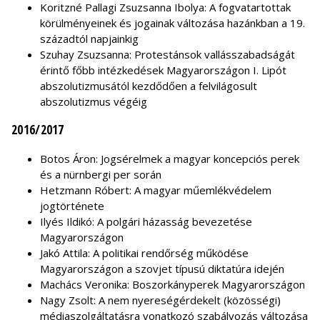
Koritzné Pallagi Zsuzsanna Ibolya: A fogvatartottak
körülményeinek és jogainak változása hazánkban a 19.
századtól napjainkig
Szuhay Zsuzsanna: Protestánsok vallásszabadságát
érintő főbb intézkedések Magyarországon I. Lipót
abszolutizmusától kezdődően a felvilágosult
abszolutizmus végéig
2016/2017
Botos Áron: Jogsérelmek a magyar koncepciós perek
és a nürnbergi per során
Hetzmann Róbert: A magyar műemlékvédelem
jogtörténete
Ilyés Ildikó: A polgári házasság bevezetése
Magyarországon
Jakó Attila: A politikai rendőrség működése
Magyarországon a szovjet típusú diktatúra idején
Machács Veronika: Boszorkányperek Magyarországon
Nagy Zsolt: A nem nyereségérdekelt (közösségi)
médiaszolgáltatásra vonatkozó szabályozás változása