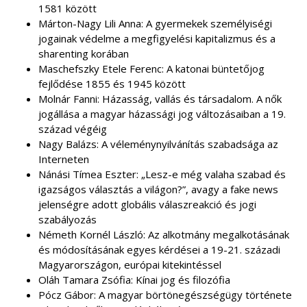
1581 között
Márton-Nagy Lili Anna: A gyermekek személyiségi
jogainak védelme a megfigyelési kapitalizmus és a
sharenting korában
Maschefszky Etele Ferenc: A katonai büntetőjog
fejlődése 1855 és 1945 között
Molnár Fanni: Házasság, vallás és társadalom. A nők
jogállása a magyar házassági jog változásaiban a 19.
század végéig
Nagy Balázs: A véleménynyilvánítás szabadsága az
Interneten
Nánási Tímea Eszter: „Lesz-e még valaha szabad és
igazságos választás a világon?”, avagy a fake news
jelenségre adott globális válaszreakció és jogi
szabályozás
Németh Kornél László: Az alkotmány megalkotásának
és módosításának egyes kérdései a 19-21. századi
Magyarországon, európai kitekintéssel
Oláh Tamara Zsófia: Kínai jog és filozófia
Pócz Gábor: A magyar börtönegészségügy története