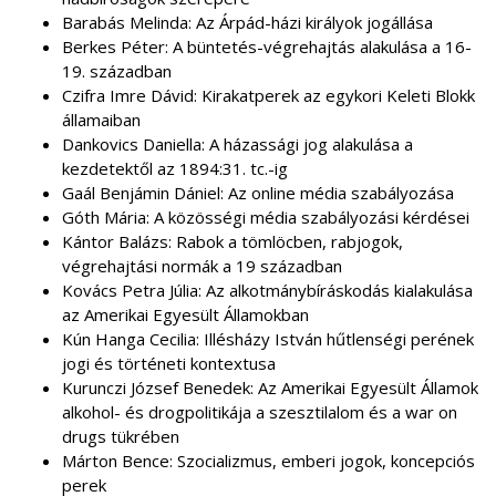
Barabás Melinda: Az Árpád-házi királyok jogállása
Berkes Péter: A büntetés-végrehajtás alakulása a 16-
19. században
Czifra Imre Dávid: Kirakatperek az egykori Keleti Blokk
államaiban
Dankovics Daniella: A házassági jog alakulása a
kezdetektől az 1894:31. tc.-ig
Gaál Benjámin Dániel: Az online média szabályozása
Góth Mária: A közösségi média szabályozási kérdései
Kántor Balázs: Rabok a tömlöcben, rabjogok,
végrehajtási normák a 19 században
Kovács Petra Júlia: Az alkotmánybíráskodás kialakulása
az Amerikai Egyesült Államokban
Kún Hanga Cecilia: Illésházy István hűtlenségi perének
jogi és történeti kontextusa
Kurunczi József Benedek: Az Amerikai Egyesült Államok
alkohol- és drogpolitikája a szesztilalom és a war on
drugs tükrében
Márton Bence: Szocializmus, emberi jogok, koncepciós
perek