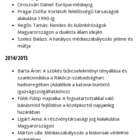
Oroszvári Dániel: Európai médiajog
Prágai Zsófia: Korlátolt felelősségű társaságok
alakulása 1990-ig
Regős Tamás: Rendes és különbíróságok
Magyarországon a dualista állam idején
Szeles Balázs: A hatályos médiaszabályozás jelene és
múltja
2014/2015
Barta Áron: A szökés bűncselekményi tényállása és
szankcionálása a Rákóczi-szabadságharc
hadseregében (Adalékok a katonai büntető
igazságszolgáltatáshoz)
Földi-Fülöp Hajnalka: A fogvatartottakkal való
bánásmód fejlődése a középkortól napjainkig
hazánkban
Ligárt Anna: A részvénytársasági jog kialakulása
Magyarországon
Márton Lilla: Médiaszabályozás a kiskorúak védelme
érdekében