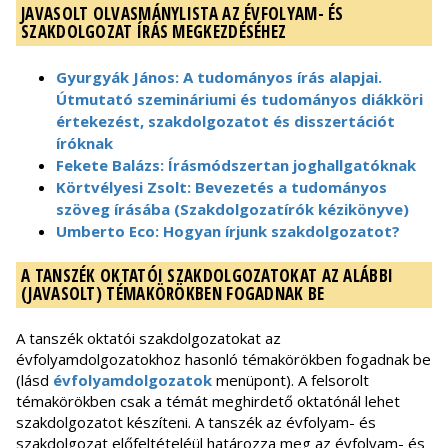
JAVASOLT OLVASMÁNYLISTA AZ ÉVFOLYAM- ÉS
SZAKDOLGOZAT ÍRÁS MEGKEZDÉSÉHEZ
Gyurgyák János: A tudományos írás alapjai.
Útmutató szemináriumi és tudományos diákköri
értekezést, szakdolgozatot és disszertációt
íróknak
Fekete Balázs: Írásmódszertan joghallgatóknak
Körtvélyesi Zsolt: Bevezetés a tudományos
szöveg írásába (Szakdolgozatírók kézikönyve)
Umberto Eco: Hogyan írjunk szakdolgozatot?
A TANSZÉK OKTATÓI SZAKDOLGOZATOKAT AZ ALÁBBI
(JAVASOLT) TÉMAKÖRÖKBEN FOGADNAK BE
A tanszék oktatói szakdolgozatokat az
évfolyamdolgozatokhoz hasonló témakörökben fogadnak be
(lásd
évfolyamdolgozatok
menüpont). A felsorolt
témakörökben csak a témát meghirdető oktatónál lehet
szakdolgozatot készíteni. A tanszék az évfolyam- és
szakdolgozat előfeltételéül határozza meg az évfolyam- és