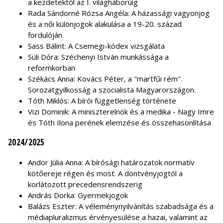
a kezdetektől az I. világháborúig
Rada Sándorné Rózsa Angéla: A házassági vagyonjog
és a női különjogok alakulása a 19-20. század
fordulóján
Sass Bálint: A Csemegi-kódex vizsgálata
Süli Dóra: Széchenyi István munkássága a
reformkorban
Székács Anna: Kovács Péter, a "martfűi rém".
Sorozatgyilkosság a szocialista Magyarországon.
Tóth Miklós: A bírói függetlenség története
Vizi Dominik: A miniszterelnök és a medika - Nagy Imre
és Tóth Ilona perének elemzése és összehasonlítása
2024/2025
Andor Júlia Anna: A bírósági határozatok normatív
kötőereje régen és most. A döntvényjogtól a
korlátozott precedensrendszerig
András Dorka: Gyermekjogok
Balázs Eszter: A véleménynyilvánítás szabadsága és a
médiapluralizmus érvényesülése a hazai, valamint az