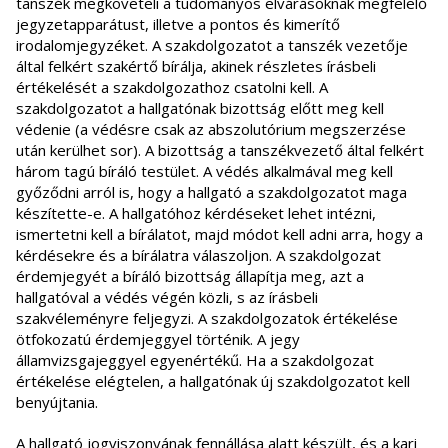
tanszék megköveteli a tudományos elvárásoknak megfelelő
jegyzetapparátust, illetve a pontos és kimerítő
irodalomjegyzéket. A szakdolgozatot a tanszék vezetője
által felkért szakértő bírálja, akinek részletes írásbeli
értékelését a szakdolgozathoz csatolni kell. A
szakdolgozatot a hallgatónak bizottság előtt meg kell
védenie (a védésre csak az abszolutórium megszerzése
után kerülhet sor). A bizottság a tanszékvezető által felkért
három tagú bíráló testület. A védés alkalmával meg kell
győződni arról is, hogy a hallgató a szakdolgozatot maga
készítette-e. A hallgatóhoz kérdéseket lehet intézni,
ismertetni kell a bírálatot, majd módot kell adni arra, hogy a
kérdésekre és a bírálatra válaszoljon. A szakdolgozat
érdemjegyét a bíráló bizottság állapítja meg, azt a
hallgatóval a védés végén közli, s az írásbeli
szakvéleményre feljegyzi. A szakdolgozatok értékelése
ötfokozatú érdemjeggyel történik. A jegy
államvizsgajeggyel egyenértékű. Ha a szakdolgozat
értékelése elégtelen, a hallgatónak új szakdolgozatot kell
benyújtania.
A hallgató jogviszonyának fennállása alatt készült, és a kari