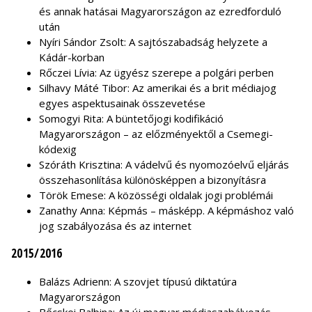
és annak hatásai Magyarországon az ezredforduló
után
Nyíri Sándor Zsolt: A sajtószabadság helyzete a
Kádár-korban
Rőczei Lívia: Az ügyész szerepe a polgári perben
Silhavy Máté Tibor: Az amerikai és a brit médiajog
egyes aspektusainak összevetése
Somogyi Rita: A büntetőjogi kodifikáció
Magyarországon – az előzményektől a Csemegi-
kódexig
Szóráth Krisztina: A vádelvű és nyomozóelvű eljárás
összehasonlítása különösképpen a bizonyításra
Török Emese: A közösségi oldalak jogi problémái
Zanathy Anna: Képmás – másképp. A képmáshoz való
jog szabályozása és az internet
2015/2016
Balázs Adrienn: A szovjet típusú diktatúra
Magyarországon