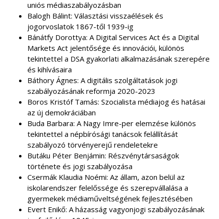
uniós médiaszabályozásban
Balogh Bálint: Választási visszaélések és
jogorvoslatok 1867-től 1939-ig
Bánátfy Dorottya: A Digital Services Act és a Digital
Markets Act jelentősége és innovációi, különös
tekintettel a DSA gyakorlati alkalmazásának szerepére
és kihívásaira
Báthory Ágnes: A digitális szolgáltatások jogi
szabályozásának reformja 2020-2023
Boros Kristóf Tamás: Szocialista médiajog és hatásai
az új demokráciában
Buda Barbara: A Nagy Imre-per elemzése különös
tekintettel a népbírósági tanácsok felállítását
szabályozó törvényerejű rendeletekre
Butáku Péter Benjámin: Részvénytársaságok
története és jogi szabályozása
Csermák Klaudia Noémi: Az állam, azon belül az
iskolarendszer felelőssége és szerepvállalása a
gyermekek médiaműveltségének fejlesztésében
Evert Enikő: A házasság vagyonjogi szabályozásának