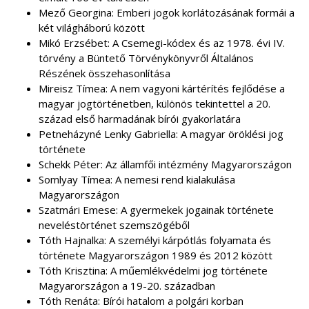
Mező Georgina: Emberi jogok korlátozásának formái a
két világháború között
Mikó Erzsébet: A Csemegi-kódex és az 1978. évi IV.
törvény a Büntető Törvénykönyvről Általános
Részének összehasonlítása
Mireisz Tímea: A nem vagyoni kártérítés fejlődése a
magyar jogtörténetben, különös tekintettel a 20.
század első harmadának bírói gyakorlatára
Petneházyné Lenky Gabriella: A magyar öröklési jog
története
Schekk Péter: Az államfői intézmény Magyarországon
Somlyay Tímea: A nemesi rend kialakulása
Magyarországon
Szatmári Emese: A gyermekek jogainak története
neveléstörténet szemszögéből
Tóth Hajnalka: A személyi kárpótlás folyamata és
története Magyarországon 1989 és 2012 között
Tóth Krisztina: A műemlékvédelmi jog története
Magyarországon a 19-20. században
Tóth Renáta: Bírói hatalom a polgári korban