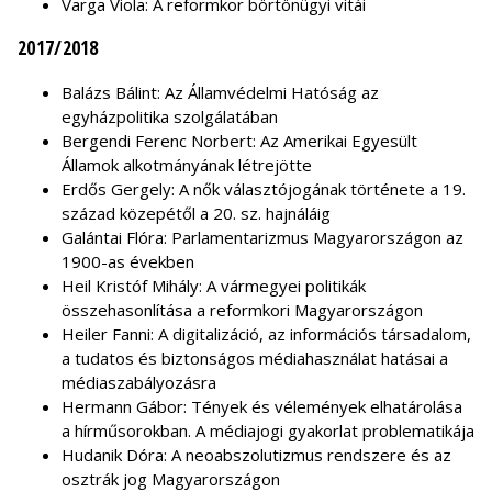
Varga Viola: A reformkor börtönügyi vitái
2017/2018
Balázs Bálint: Az Államvédelmi Hatóság az
egyházpolitika szolgálatában
Bergendi Ferenc Norbert: Az Amerikai Egyesült
Államok alkotmányának létrejötte
Erdős Gergely: A nők választójogának története a 19.
század közepétől a 20. sz. hajnáláig
Galántai Flóra: Parlamentarizmus Magyarországon az
1900-as években
Heil Kristóf Mihály: A vármegyei politikák
összehasonlítása a reformkori Magyarországon
Heiler Fanni: A digitalizáció, az információs társadalom,
a tudatos és biztonságos médiahasználat hatásai a
médiaszabályozásra
Hermann Gábor: Tények és vélemények elhatárolása
a hírműsorokban. A médiajogi gyakorlat problematikája
Hudanik Dóra: A neoabszolutizmus rendszere és az
osztrák jog Magyarországon