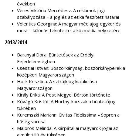
években
Veres Viktória Mercédesz: A reklámok jogi
szabályozása – a jog és az etika feszített határai
Volentics Georgina: A magyar médiajog egykor és
most – különös tekintettel a közmédia helyzetére
2013/2014
Baranyai Dóra: Büntetések az Erdélyi
Fejedelemségben
Cseszlai István: Boszorkányság, boszorkányperek a
középkori Magyarországon
Hock Krisztina: A sztrájkjog kialakulása
Magyarországon
Király Erika: A Pest Megyei Börtön története
Kővágó Kristóf: A Horthy-korszak a büntetőjog
tükrében
Kuremszki Mariann: Civitas Fidelissima – Sopron a
hűség városa
Majoros Melinda: A kárpátaljai magyarok jogai az
elmúlt 100 év tükrében