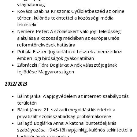
világháborúig
Kovács Szabina Krisztina: Gyűlöletbeszéd az online
térben, különös tekintettel a közösségi média
felületekr
Nemere Péter: A szólásokért való jogi felelősség
alakulása a közösségi médiában az európai uniós
reformtörekvések hatására
Pribula Eszter: Jogkorlátozó tesztek a nemzetközi
emberi jogi bíróságok gyakorlatában
Zábráczki Flóra Boglárka: A nők választójogának
fejlődése Magyarországon
2022/2023
Bálint Janka: Alapjogvédelem az internet-szabályozás
területén
Bálint János: 21. századi megoldási kísérletek a
privatizált szólásszabadság problémakörére
Ballagó Boglárka Anna: A katonai büntetőeljárás
szabályozása 1945-től napjainkig, különös tekintettel a
hadbíróságok szerepére