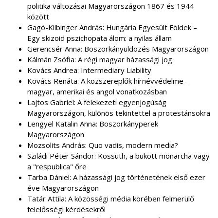
politika változásai Magyarországon 1867 és 1944
között
Gagó-Kilbinger András: Hungária Egyesült Földek –
Egy skizoid pszichopata álom: a nyilas állam
Gerencsér Anna: Boszorkányüldözés Magyarországon
Kálmán Zsófia: A régi magyar házassági jog
Kovács Andrea: Intermediary Liability
Kovács Renáta: A közszereplők hírnévvédelme –
magyar, amerikai és angol vonatkozásban
Lajtos Gabriel: A felekezeti egyenjogúság
Magyarországon, különös tekintettel a protestánsokra
Lengyel Katalin Anna: Boszorkányperek
Magyarországon
Mozsolits András: Quo vadis, modern media?
Sziládi Péter Sándor: Kossuth, a bukott monarcha vagy
a "respublica" őre
Tarba Dániel: A házassági jog történetének első ezer
éve Magyarországon
Tatár Attila: A közösségi média körében felmerülő
felelősségi kérdésekről