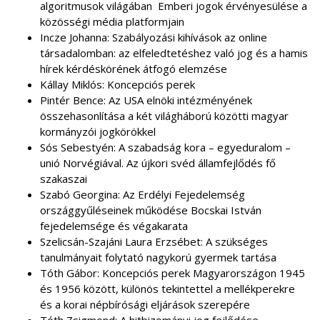
algoritmusok világában Emberi jogok érvényesülése a
közösségi média platformjain
Incze Johanna: Szabályozási kihívások az online
társadalomban: az elfeledtetéshez való jog és a hamis
hírek kérdéskörének átfogó elemzése
Kállay Miklós: Koncepciós perek
Pintér Bence: Az USA elnöki intézményének
összehasonlítása a két világháború közötti magyar
kormányzói jogkörökkel
Sós Sebestyén: A szabadság kora – egyeduralom –
unió Norvégiával. Az újkori svéd államfejlődés fő
szakaszai
Szabó Georgina: Az Erdélyi Fejedelemség
országgyűléseinek működése Bocskai István
fejedelemsége és végakarata
Szelicsán-Szajáni Laura Erzsébet: A szükséges
tanulmányait folytató nagykorú gyermek tartása
Tóth Gábor: Koncepciós perek Magyarországon 1945
és 1956 között, különös tekintettel a mellékperekre
és a korai népbírósági eljárások szerepére