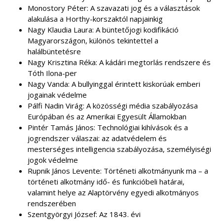
Monostory Péter: A szavazati jog és a választások
alakulása a Horthy-korszaktól napjainkig
Nagy Klaudia Laura: A büntetőjogi kodifikáció
Magyarországon, különös tekintettel a
halálbüntetésre
Nagy Krisztina Réka: A kádári megtorlás rendszere és
Tóth Ilona-per
Nagy Vanda: A bullyinggal érintett kiskorúak emberi
jogainak védelme
Pálfi Nadin Virág: A közösségi média szabályozása
Európában és az Amerikai Egyesült Államokban
Pintér Tamás János: Technológiai kihívások és a
jogrendszer válaszai: az adatvédelem és
mesterséges intelligencia szabályozása, személyiségi
jogok védelme
Rupnik János Levente: Történeti alkotmányunk ma – a
történeti alkotmány idő- és funkcióbeli határai,
valamint helye az Alaptörvény egyedi alkotmányos
rendszerében
Szentgyörgyi József: Az 1843. évi