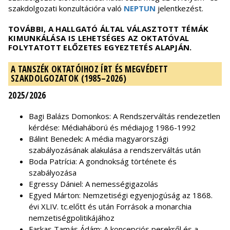
szakdolgozati konzultációra való
NEPTUN
jelentkezést.
TOVÁBBI, A HALLGATÓ ÁLTAL VÁLASZTOTT TÉMÁK
KIMUNKÁLÁSA IS LEHETSÉGES AZ OKTATÓVAL
FOLYTATOTT ELŐZETES EGYEZTETÉS ALAPJÁN.
A TANSZÉK OKTATÓIHOZ ÍRT ÉS MEGVÉDETT
SZAKDOLGOZATOK (1985–2026)
2025/2026
Bagi Balázs Domonkos: A Rendszerváltás rendezetlen
kérdése: Médiaháború és médiajog 1986-1992
Bálint Benedek: A média magyarországi
szabályozásának alakulása a rendszerváltás után
Boda Patrícia: A gondnokság története és
szabályozása
Egressy Dániel: A nemességigazolás
Egyed Márton: Nemzetiségi egyenjogúság az 1868.
évi XLIV. tc.előtt és után Források a monarchia
nemzetiségpolitikájához
Farkas Tamás Ádám: A koncepciós perekről és a