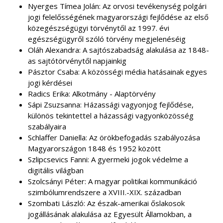
Nyerges Tímea Jolán: Az orvosi tevékenység polgári
jogi felelősségének magyarországi fejlődése az első
közegészségügyi törvénytől az 1997. évi
egészségügyről szóló törvény megjelenéséig
Oláh Alexandra: A sajtószabadság alakulása az 1848-
as sajtótörvénytől napjainkig
Pásztor Csaba: A közösségi média hatásainak egyes
jogi kérdései
Radics Erika: Alkotmány - Alaptörvény
Sápi Zsuzsanna: Házassági vagyonjog fejlődése,
különös tekintettel a házassági vagyonközösség
szabályaira
Schlaffer Daniella: Az örökbefogadás szabályozása
Magyarországon 1848 és 1952 között
Szlipcsevics Fanni: A gyermeki jogok védelme a
digitális világban
Szolcsányi Péter: A magyar politikai kommunikáció
szimbólumrendszere a XVIII.-XIX. században
Szombati László: Az észak-amerikai őslakosok
jogállásának alakulása az Egyesült Államokban, a