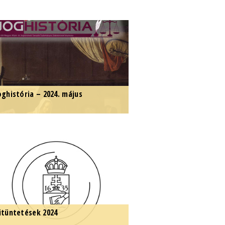
anszékünk adjunktusa kapta a
022 és 2024 közötti időszak
egkiválóbb állam- és jogtudományi
árgyú doktori értekezés díját.
oghistória – 2024. május
egjelent a Joghistória legújabb,
024. májusi száma.
itüntetések 2024