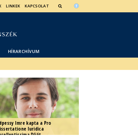
X
LINKEK
KAPCSOLAT
HÍRARCHÍVUM
épessy Imre kapta a Pro
issertatione Iuridica
xcellentissima Díját