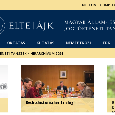
Események
ELTE a
Hírek
NEPTUN
COMPLE
sajtóban
OKTATÁS
KUTATÁS
NEMZETKÖZI
TDK
>
TÉNETI TANSZÉK
HÍRARCHÍVUM 2024
Rechtshistorischer Trialog
K
D
E