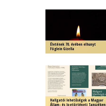
Megjelentek a Jogtörténeti
Értekezések sorozat 63-67.
kötetei.
Életének 70. évében elhunyt
Föglein Gizella
Emlékét megőrizzük, nyugodjon
békében!
Hallgatói lehetőségek a Magyar
Állam- és Jogtörténeti Tanszéken