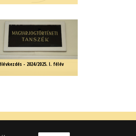
árom jelentős kitüntetéssel
azdagodott tanszékünk.
élévkezdés - 2024/2025. I. félév
ájékoztatás a 2024/2025. I. félév
ezdetéről.
025 Eötvös Loránd Tudományegyetem
en jog fenntartva.
 Budapest, Egyetem tér 1–3.