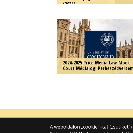
(2024)
Tanszéki szórólapunk a hallgatók
lehetőségeiről.
2024-2025 Price Media Law Moot
Court Médiajogi Perbeszédversen
Felhívás az ELTE ÁJK hallgatói
részére médiajogi
perbeszédversenyen való
részvételre.
Eötvös Loránd Tudományegyetem
ELTE Állam- és Jogtudományi Kar
A weboldalon „cookie”-kat („sütiket”