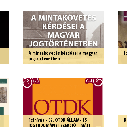
Első alkalommal rendezték meg a
T
Rechtshistorischer Trialogot.
2
l
t
A mintakövetés kérdései a magyar
J
jogtörténetben
Tudományos konferencia az ELTE
M
Állam- és Jogtudományi Karán,
2
2024. október 16-án.
Felhívás - 37. OTDK ÁLLAM- ÉS
K
JOGTUDOMÁNYI SZEKCIÓ - MÁJT