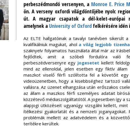
perbeszédmondó versenyen, a
Monroe E. Price 
ön. A verseny oxfordi világdöntőjébe nyolc regio
út. A magyar csapatok a dél-kelet-európai re
amelynek a
University of Oxford
felkérésére idén i
Az ELTE hallgatóinak a tavalyi tanévben sikerült a 
kvalifikálniuk magukat, ahol
a világ legjobb tizenh
szaknyelv folyamatos használata által már az írásbe
fejlődtek, amit a szóbeli fordulóra való fe
perbeszédversenyre egy
jogesetet
kellett feldol
mind az ellenoldal, jelen esetben egy fiktív állam
maszkot viselő férfi szólította fel a követőit egy
videoüzenetben, hogy a kisebbséghez tartozó vallás
vallásra. Az üzenet elhangzása után erőszakos csel
az állam a maszkos férfi személyes adatait bíróság
közzétevő médiaszolgáltatótól. A jogesetben így a 
alapjogi ütközéseit ugyanúgy vizsgálni kellett, min
ítélkezési gyakorlatát és a nemzeti joganyagokat. R
problémák mellett az adatvédelem és a közvetítői 
terítékre kerültek.