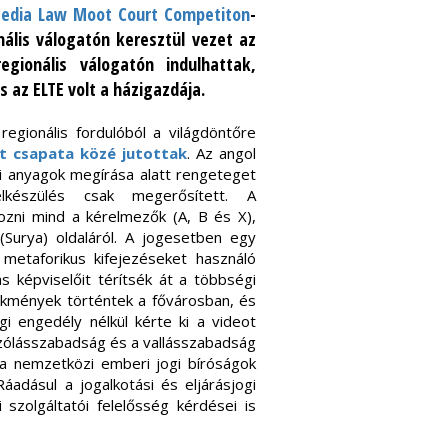
Media Law Moot Court Competiton
-
nális válogatón keresztül vezet az
gionális válogatón indulhattak,
s az ELTE volt a házigazdája.
regionális fordulóból a világdöntőre
at csapata közé jutottak
. Az angol
li anyagok megírása alatt rengeteget
lkészülés csak megerősített. A
gozni mind a kérelmezők (A, B és X),
 (Surya) oldaláról. A jogesetben egy
 metaforikus kifejezéseket használó
 képviselőit térítsék át a többségi
ekmények történtek a fővárosban, és
i engedély nélkül kérte ki a videot
szólásszabadság és a vallásszabadság
t a nemzetközi emberi jogi bíróságok
áadásul a jogalkotási és eljárásjogi
szolgáltatói felelősség kérdései is