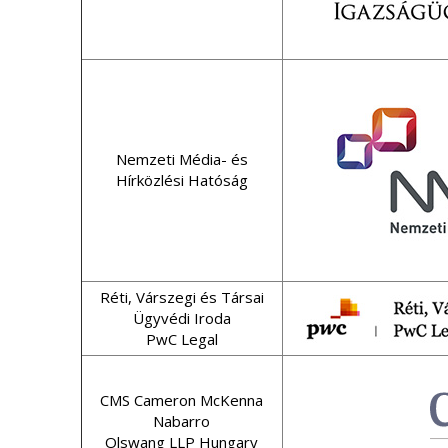
Nemzeti Média- és
Hírközlési Hatóság
Réti, Várszegi és Társai
Ügyvédi Iroda
PwC Legal
CMS Cameron McKenna
Nabarro
Olswang LLP Hungary