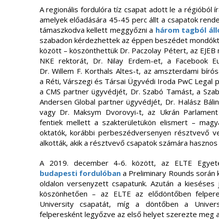
A regionális fordulóra tíz csapat adott le a régióból
amelyek előadására 45-45 perc állt a csapatok rende
támaszkodva kellett meggyőzni a
három tagból áll
szabadon kérdezhettek az éppen beszédet mondóktól.
között – köszönthettük Dr. Paczolay Pétert, az EJEB m
NKE rektorát, Dr. Nilay Erdem-et, a Facebook Eu
Dr. Willem F. Korthals Altes-t, az amszterdami bírósá
a Réti, Várszegi és Társai Ügyvédi Iroda PwC Legal p
a CMS partner ügyvédjét, Dr. Szabó Tamást, a Sza
Andersen Global partner ügyvédjét, Dr. Halász Bálin
vagy Dr. Maksym Dvorovyi-t, az Ukrán Parlament 
fentiek mellett a szakterületükön elismert – magy
oktatók, korábbi perbeszédversenyen résztvevő v
alkották, akik a résztvevő csapatok számára hasznos 
A 2019. december 4-6. között, az ELTE Egyet
budapesti fordulóban
a Preliminary Rounds során k
oldalon versenyzett csapatunk. Azután a kieséses j
köszönhetően – az ELTE az elődöntőben felpere
University csapatát, míg a döntőben a Univers
felperesként legyőzve az első helyet szerezte meg a 