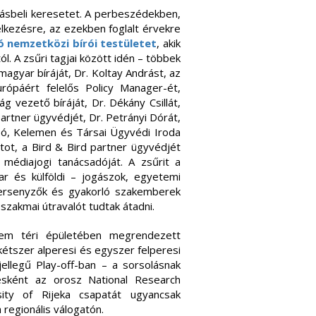
 írásbeli keresetet. A perbeszédekben,
lkezésre, az ezekben foglalt érvekre
ó nemzetközi bírói testületet
, akik
 A zsűri tagjai között idén – többek
agyar bíráját, Dr. Koltay Andrást, az
rópáért felelős Policy Manager-ét,
g vezető bíráját, Dr. Dékány Csillát,
artner ügyvédjét, Dr. Petrányi Dórát,
bó, Kelemen és Társai Ügyvédi Iroda
tot, a Bird & Bird partner ügyvédjét
médiajogi tanácsadóját. A zsűrit a
ar és külföldi – jogászok, egyetemi
ersenyzők és gyakorló szakemberek
szakmai útravalót tudtak átadni.
em téri épületében megrendezett
étszer alperesi és egyszer felperesi
ellegű Play-off-ban – a sorsolásnak
sként az orosz National Research
ity of Rijeka csapatát ugyancsak
regionális válogatón.