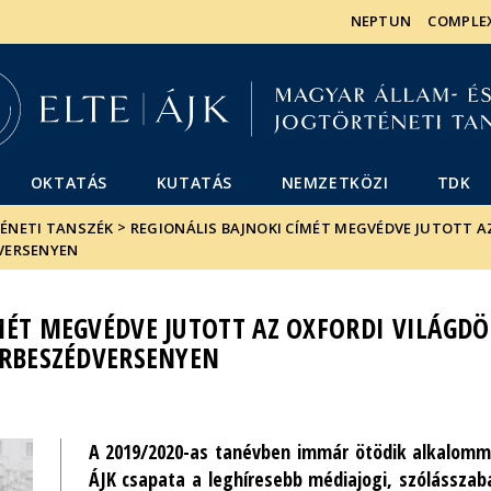
Események
ELTE a
Hírek
NEPTUN
COMPLE
sajtóban
OKTATÁS
KUTATÁS
NEMZETKÖZI
TDK
>
TÉNETI TANSZÉK
REGIONÁLIS BAJNOKI CÍMÉT MEGVÉDVE JUTOTT A
DVERSENYEN
MÉT MEGVÉDVE JUTOTT AZ OXFORDI VILÁGDÖ
ERBESZÉDVERSENYEN
A 2019/2020-as tanévben immár ötödik alkalom
ÁJK csapata a leghíresebb médiajogi, szólássza