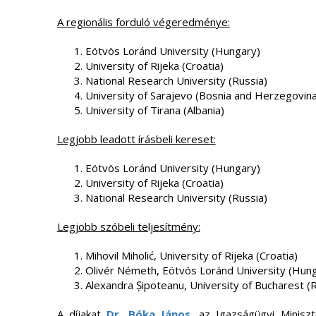
A regionális forduló végeredménye:
Eötvös Loránd University (Hungary)
University of Rijeka (Croatia)
National Research University (Russia)
University of Sarajevo (Bosnia and Herzegovina
University of Tirana (Albania)
Legjobb leadott írásbeli kereset:
Eötvös Loránd University (Hungary)
University of Rijeka (Croatia)
National Research University (Russia)
Legjobb szóbeli teljesítmény:
Mihovil Miholić, University of Rijeka (Croatia)
Olivér Németh, Eötvös Loránd University (Hun
Alexandra Șipoteanu, University of Bucharest (
A díjakat
Dr. Bóka János
, az Igazságügyi Minisz