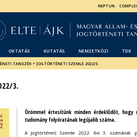
Események
ELTE a
Hírek
NEPTUN
COMPLE
sajtóban
OKTATÁS
KUTATÁS
NEMZETKÖZI
TDK
>
TÉNETI TANSZÉK
JOGTÖRTÉNETI SZEMLE 2022/3.
022/3.
Örömmel értesítünk minden érdeklődőt, hogy 
tudomány folyóratának legújabb száma.
A Jogtörténeti Szemle 2022. évi 3. számának .