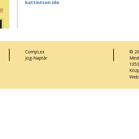
kattintson ide
.
CompLex
© 2
Jog-Naptár
Mind
1053
Közp
Webf