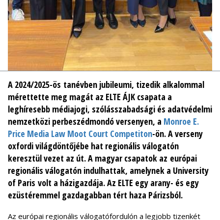
A 2024/2025-ös tanévben jubileumi, tizedik alkalommal
mérettette meg magát az ELTE ÁJK csapata a
leghíresebb médiajogi, szólásszabadsági és adatvédelmi
nemzetközi perbeszédmondó versenyen, a
Monroe E.
Price Media Law Moot Court Competiton
-ön. A verseny
oxfordi világdöntőjébe hat regionális válogatón
keresztül vezet az út. A magyar csapatok az európai
regionális válogatón indulhattak, amelynek a University
of Paris volt a házigazdája. Az ELTE egy arany- és egy
ezüstéremmel gazdagabban tért haza Párizsból.
Az európai regionális válogatófordulón a legjobb tizenkét