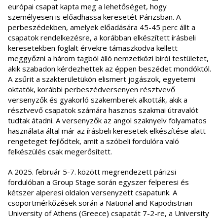
európai csapat kapta meg a lehetőséget, hogy
személyesen is előadhassa keresetét Párizsban. A
perbeszédekben, amelyek előadására 45-45 perc állt a
csapatok rendelkezésre, a korábban elkészített írásbeli
keresetekben foglalt érvekre támaszkodva kellett
meggyőzni a három tagból álló nemzetközi bírói testületet,
akik szabadon kérdezhettek az éppen beszédet mondóktól.
A zsűrit a szakterületükön elismert jogászok, egyetemi
oktatók, korábbi perbeszédversenyen résztvevő
versenyzők és gyakorló szakemberek alkották, akik a
résztvevő csapatok számára hasznos szakmai útravalót
tudtak átadni. A versenyzők az angol szaknyelv folyamatos
használata által már az írásbeli keresetek elkészítése alatt
rengeteget fejlődtek, amit a szóbeli fordulóra való
felkészülés csak megerősített.
A 2025. február 5-7. között megrendezett párizsi
fordulóban a Group Stage során egyszer felperesi és
kétszer alperesi oldalon versenyzett csapatunk. A
csoportmérkőzések során a National and Kapodistrian
University of Athens (Greece) csapatát 7-2-re, a University