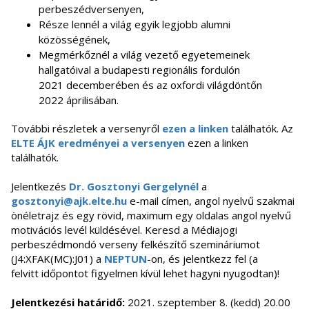
perbeszédversenyen,
Része lennél a világ egyik legjobb alumni
közösségének,
Megmérkőznél a világ vezető egyetemeinek
hallgatóival a budapesti regionális fordulón
2021 decemberében és az oxfordi világdöntőn
2022 áprilisában.
További részletek a versenyről
ezen a linken
találhatók. Az
ELTE ÁJK eredményei a versenyen
ezen a linken
találhatók.
Jelentkezés
Dr. Gosztonyi Gergelynél
a
gosztonyi@ajk.elte.hu
e-mail címen, angol nyelvű szakmai
önéletrajz és egy rövid, maximum egy oldalas angol nyelvű
motivációs levél küldésével. Keresd a Médiajogi
perbeszédmondó verseny felkészítő szemináriumot
(J4:XFAK(MC):J01) a
NEPTUN
-on, és jelentkezz fel (a
felvitt időpontot figyelmen kívül lehet hagyni nyugodtan)!
Jelentkezési határidő:
2021. szeptember 8. (kedd) 20.00