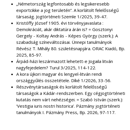
„Németország legfontosabb és legsikeresebb
exportcikke a jog területén”. A korlátolt felelősségű
társaság. Jogtörténeti Szemle 1/2025, 39-47.
Kristóffy József 1905. évi törvényjavaslata :
Demokráciát, akár diktatúra árán is? = Gosztonyi
Gergely - Koltay András - Képes György (szerk.): A
szabadság színeváltozásai. Ünnepi tanulmányok
Révész T. Mihály 80. születésnapjára. ORAC Kiadó, Bp.
2025, 85-97.
Árpád-házi leszármazott lehetett-e Jogaila litván
nagyfejedelem? Turul 3/2025, 114-122.
A kora újkori magyar és lengyel-litván rendi
országgyűlés összetétele. Díké 1/2026, 33-56.
Részvénytársaságok és korlátolt felelősségű
társaságok a Kádár-rendszerben. Egy cégjogtörténeti
kutatás nem várt nehézségei. = Szabó István (szerk.):
‘Vestigia iuris nostri historica’. Pázmány jogtörténeti
tanulmányok I. Pázmány Press, Bp. 2026, 97-117.