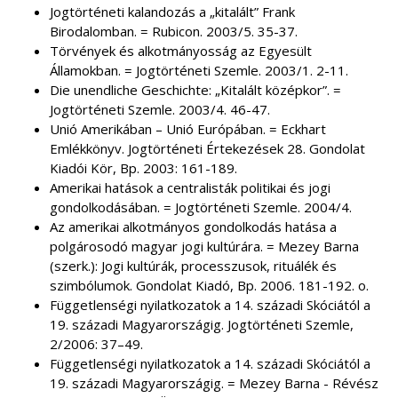
Jogtörténeti kalandozás a „kitalált” Frank
Birodalomban. = Rubicon. 2003/5. 35-37.
Törvények és alkotmányosság az Egyesült
Államokban. = Jogtörténeti Szemle. 2003/1. 2-11.
Die unendliche Geschichte: „Kitalált középkor”. =
Jogtörténeti Szemle. 2003/4. 46-47.
Unió Amerikában – Unió Európában. = Eckhart
Emlékkönyv. Jogtörténeti Értekezések 28. Gondolat
Kiadói Kör, Bp. 2003: 161-189.
Amerikai hatások a centralisták politikai és jogi
gondolkodásában. = Jogtörténeti Szemle. 2004/4.
Az amerikai alkotmányos gondolkodás hatása a
polgárosodó magyar jogi kultúrára. = Mezey Barna
(szerk.): Jogi kultúrák, processzusok, rituálék és
szimbólumok. Gondolat Kiadó, Bp. 2006. 181-192. o.
Függetlenségi nyilatkozatok a 14. századi Skóciától a
19. századi Magyarországig. Jogtörténeti Szemle,
2/2006: 37–49.
Függetlenségi nyilatkozatok a 14. századi Skóciától a
19. századi Magyarországig. = Mezey Barna - Révész