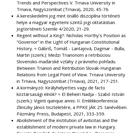
Trends and Perspectives V. Trnava University in
Trnava, Nagyszombat (Trnava), 2020, 45-76.
A kereskedelmi jog mint önálló diszciplína történeti
helye a magyar egyetemi szintű jogi oktatásban.
Jogtörténeti Szemle 4/2020, 21-29.
Regent without a King?: Nicholas Horthy’s Position as
“Governor” in the Light of Hungarian Constitutional
History. = Gábriš, Tomáš - Lantajová, Dagmar - Bulla,
Martin (szerk.): Medzi Trianonom a retribúciou
Slovensko-maďarské vzťahy z právneho pohľadu.
Between Trianon and Retribution Slovak-Hungarian
Relations from Legal Point of View. Trnava University
in Trnava, Nagyszombat (Trnava), 2021, 217-251.
A kormányzó: Királyhelyettes vagy de facto
köztársasági elnök? = El Beheiri Nadja - Szabó István
(szerk.): Viginti quinque annis: II. Emlékkonferencia
Zlinszky János tiszteletére, a PPKE JÁK 25. tanévében.
Pázmány Press, Budapest, 2021, 333-359.
Abolishment of the institution of aviticitas and the
establishment of modern private law in Hungary.