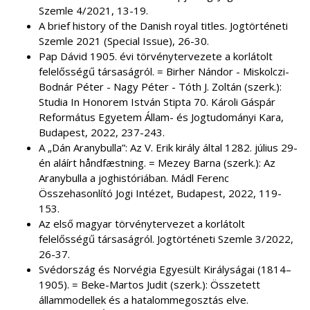
Szemle 4/2021, 13-19.
A brief history of the Danish royal titles. Jogtörténeti
Szemle 2021 (Special Issue), 26-30.
Pap Dávid 1905. évi törvénytervezete a korlátolt
felelősségű társaságról. = Birher Nándor - Miskolczi-
Bodnár Péter - Nagy Péter - Tóth J. Zoltán (szerk.):
Studia In Honorem István Stipta 70. Károli Gáspár
Református Egyetem Állam- és Jogtudományi Kara,
Budapest, 2022, 237-243.
A „Dán Aranybulla”: Az V. Erik király által 1282. július 29-
én aláírt håndfæstning. = Mezey Barna (szerk.): Az
Aranybulla a joghistóriában. Mádl Ferenc
Összehasonlító Jogi Intézet, Budapest, 2022, 119-
153.
Az első magyar törvénytervezet a korlátolt
felelősségű társaságról. Jogtörténeti Szemle 3/2022,
26-37.
Svédország és Norvégia Egyesült Királyságai (1814–
1905). = Beke-Martos Judit (szerk.): Összetett
állammodellek és a hatalommegosztás elve.