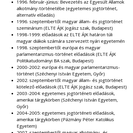
1996. február-június: Bevezetés az Egyesült Államok
alkotmány-történetébe (egyetemes jogtörténet,
alternatív előadás)
1996. szeptembertől: magyar állam- és jogtörténet
szeminárium (ELTE ÁJK Jogász szak, Budapest)
1998-1999: előadások az ELTE ÁJK határon túli
magyar diákok számára szervezett nyári egyetemén
1998. szeptembertől: európai és magyar
parlamentarizmus-történet előadások (ELTE ÁJK
Politikatudományi BA szak, Budapest)
2000-2002: európai és magyar parlamentarizmus-
történet (Széchenyi István Egyetem, Győr)
2002. szeptembertől: magyar állam- és jogtörténet
kötelező előadások (ELTE ÁJK Jogász szak, Budapest)
2003-2004: egyetemes jogtörténeti előadások,
amerikai tárgykörben (Széchenyi István Egyetem,
Győr)
2004-2005: egyetemes jogtörténeti előadások,
amerikai tárgykörben (Pázmány Péter Katolikus
Egyetem)
2007. szeptembertől: magyar alkotmány- és