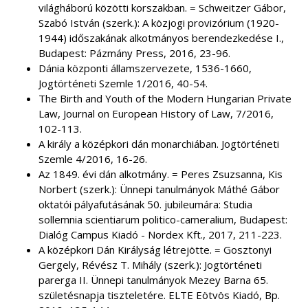
világháború közötti korszakban. = Schweitzer Gábor,
Szabó István (szerk.): A közjogi provizórium (1920-
1944) időszakának alkotmányos berendezkedése I.,
Budapest: Pázmány Press, 2016, 23-96.
Dánia központi államszervezete, 1536-1660,
Jogtörténeti Szemle 1/2016, 40-54.
The Birth and Youth of the Modern Hungarian Private
Law, Journal on European History of Law, 7/2016,
102-113.
A király a középkori dán monarchiában. Jogtörténeti
Szemle 4/2016, 16-26.
Az 1849. évi dán alkotmány. = Peres Zsuzsanna, Kis
Norbert (szerk.): Ünnepi tanulmányok Máthé Gábor
oktatói pályafutásának 50. jubileumára: Studia
sollemnia scientiarum politico-cameralium, Budapest:
Dialóg Campus Kiadó - Nordex Kft., 2017, 211-223.
A középkori Dán Királyság létrejötte. = Gosztonyi
Gergely, Révész T. Mihály (szerk.): Jogtörténeti
parerga II. Ünnepi tanulmányok Mezey Barna 65.
születésnapja tiszteletére. ELTE Eötvös Kiadó, Bp.