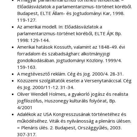
Előadásvázlatok a parlamentarizmus-történet köréből.
Budapest, ELTE Állam- és Jogtudományi Kar, 1998.
119-127.
Az amerikai modell. In: Előadásvázlatok a
parlamentarizmus-történet köréből, ELTE ÁJK Bp.
1998: 129-144.
Amerikai hatások Kossuth, valamint az 1848-49. évi
forradalom és szabadságharc alkotmányjogi
gondolkodásában. Jogtudományi Közlöny. 1999/4.
159-163.
A megtévesztő reklám. Cég és Jog. 2000/4. 28-31.
Közüzemi szolgáltatók esetei a Versenytanáccsal. Cég
és Jog. 2000/11-12. 31-34.
Oliver Wendell Holmes, a gyakorló jogász és realista
jogfilozófus, Huszonegy kulturális folyóirat, Bp.
4/2001
Adalékok az USA Kongresszusának történetéhez és
működéséhez. Viták és nyilvánosság a plenáris ülésen.
= Plenáris ülés. 2. Budapest, Országgyűlés, 2003.
307-317.