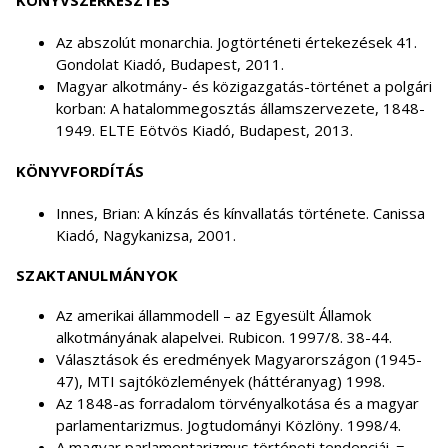
KÖNYVSZERKESZTÉS
Az abszolút monarchia. Jogtörténeti értekezések 41.
Gondolat Kiadó, Budapest, 2011.
Magyar alkotmány- és közigazgatás-történet a polgári
korban: A hatalommegosztás államszervezete, 1848-
1949. ELTE Eötvös Kiadó, Budapest, 2013.
KÖNYVFORDÍTÁS
Innes, Brian: A kínzás és kínvallatás története. Canissa
Kiadó, Nagykanizsa, 2001.
SZAKTANULMÁNYOK
Az amerikai állammodell – az Egyesült Államok
alkotmányának alapelvei. Rubicon. 1997/8. 38-44.
Választások és eredmények Magyarországon (1945-
47), MTI sajtóközlemények (háttéranyag) 1998.
Az 1848-as forradalom törvényalkotása és a magyar
parlamentarizmus. Jogtudományi Közlöny. 1998/4.
A magyar parlamentarizmus történeti tendenciái. =