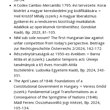
A Codex Cambio-Mercantilis 1795. évi tervezete. Korai
kísérlet a magyar kereskedelmi jog kodifikálására. =
Heil Kristóf Mihály (szerk.): A magyar liberalizmus
gyökerei és a rendszeres bizottsági munkálatok.
Adalékok az operátumok történetéhez. Gondolat
Kiadó, Bp. 2023, 81-105.
Nihil sub sole novum? The first Hungarian law against
unfair competition from today’s perspective. Beiträge
zur Rechtsgeschichte Österreichs 2/2024, 162-172.
Részvénytársaságok az 1950-es években. = Barna
Attila et al (szerk.): Laudator temporis acti. Ünnepi
tanulmányok a 65 éves Horváth Attila
tiszteletére. Ludovika Egyetemi Kiadó, Bp. 2024, 343-
351.
The April Laws of 1848: Foundations of a
Constitutional Government in Hungary. = Veress Emőd
(szerk.): Fundamental Legal Transformations as a
Consequence of the Springtime of Nations (1848).
Mádl Ferenc Összehasonlító Jogi Intézet, Bp. 2024,
105-134.