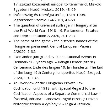
17. század közepének európai történelméről. Miskolci
Egyetemi Kiadó, Miskolc, 2019, 43-69.
Svédország és Norvégia uniója, 1814-1905.
Jogtörténeti Szemle 3-4/2019, 47-59.
The question of universal suffrage in Hungary after
the First World War, 1918–19. Parliaments, Estates
and Representation 2/2020, 201-217.
The name of the game - the historical names of the
Hungarian parliament. Central European Papers
2/2020, 9-32.
”Den anden Juni-grundlov”. Constitutional events in
Denmark 100 years ago. = Balogh Elemér (szerk.):
Centenaria: Ende des langen 19. Jahrhunderts. The End
of the Long 19th Century. Iurisperitus Kiadó, Szeged,
2020, 110-132.
An Overview of the Hungarian Private Law
Codification until 1918, with Special Regard to the
Codification Aspects of a Separate Commercial Law. =
Švecová, Adriana - Lanczová, Ingrid (szerk.): Právno-
historické trendy a výhľady V. - Legal-Historical