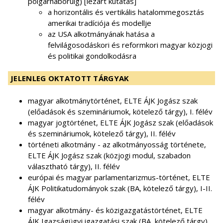
polgárháborúig) [lezárt kutatás]
a horizontális és vertikális hatalommegosztás
amerikai tradíciója és modellje
az USA alkotmányának hatása a
felvilágosodáskori és reformkori magyar közjogi
és politikai gondolkodásra
JELENLEG OKTATOTT TÁRGYAK
magyar alkotmánytörténet, ELTE ÁJK Jogász szak
(előadások és szemináriumok, kötelező tárgy), I. félév
magyar jogtörténet, ELTE ÁJK Jogász szak (előadások
és szemináriumok, kötelező tárgy), II. félév
történeti alkotmány - az alkotmányosság története,
ELTE ÁJK Jogász szak (közjogi modul, szabadon
választható tárgy), II. félév
európai és magyar parlamentarizmus-történet, ELTE
ÁJK Politikatudományok szak (BA, kötelező tárgy), I-II.
félév
magyar alkotmány- és közigazgatástörténet, ELTE
ÁJK Igazságügyi igazgatási szak (BA, kötelező tárgy),