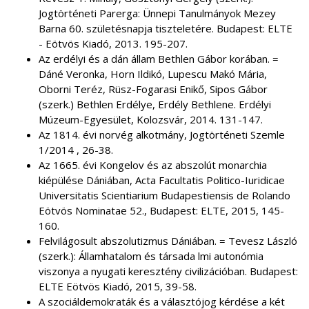
Jogtörténeti Parerga: Ünnepi Tanulmányok Mezey
Barna 60. születésnapja tiszteletére. Budapest: ELTE
- Eötvös Kiadó, 2013. 195-207.
Az erdélyi és a dán állam Bethlen Gábor korában. =
Dáné Veronka, Horn Ildikó, Lupescu Makó Mária,
Oborni Teréz, Rüsz-Fogarasi Enikő, Sipos Gábor
(szerk.) Bethlen Erdélye, Erdély Bethlene. Erdélyi
Múzeum-Egyesület, Kolozsvár, 2014. 131-147.
Az 1814. évi norvég alkotmány, Jogtörténeti Szemle
1/2014 , 26-38.
Az 1665. évi Kongelov és az abszolút monarchia
kiépülése Dániában, Acta Facultatis Politico-Iuridicae
Universitatis Scientiarium Budapestiensis de Rolando
Eötvös Nominatae 52., Budapest: ELTE, 2015, 145-
160.
Felvilágosult abszolutizmus Dániában. = Tevesz László
(szerk.): Államhatalom és társada lmi autonómia
viszonya a nyugati keresztény civilizációban. Budapest:
ELTE Eötvös Kiadó, 2015, 39-58.
A szociáldemokraták és a választójog kérdése a két