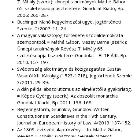
T. Mihály (szerk.): Ünnepi tanulmányok Máthé Gábor
65. születésnapja tiszteletére. Gondolat Kiadó, Bp.
2006: 260-287.
Buchinger Manó kegyelmezési ügye, Jogtörténeti
Szemle, 2/2007: 11–24.
A magyar választójog története szociáldemokrata
szempontból. = Máthé Gábor, Mezey Barna (szerk.):
Ünnepi tanulmányok Révész T. Mihály 65.
születésnapja tiszteletére. Gondolat - ELTE ÁJK, Bp.
2010. 157-197.
Svédország alkotmánya és közigazgatása Gustav
Vasától XII. Károlyig (1523-1718), Jogtörténeti Szemle
3/2011, 29-39.
A dán példa: abszolutizmus az elmélettől a gyakorlatig.
= Képes György (szerk.): Az abszolút monarchia.
Gondolat Kiadó, Bp. 2011. 136-168.
Regeringsform, Grunnlov, Grundlov: Written
Constitutions in Scandinavia in the 19th Century,
Journal on European History of Law, 4/2013: 137-152.
Az 1809. évi svéd alaptörvény. = In: Máthé Gábor,
Révész T. Mihály, Gosztonyi Gergely (szerk.):