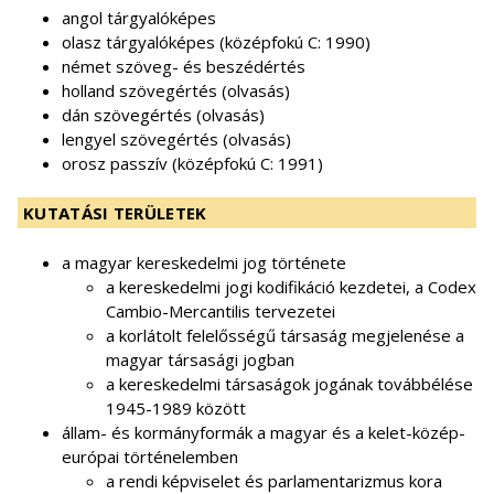
angol tárgyalóképes
olasz tárgyalóképes (középfokú C: 1990)
német szöveg- és beszédértés
holland szövegértés (olvasás)
dán szövegértés (olvasás)
lengyel szövegértés (olvasás)
orosz passzív (középfokú C: 1991)
KUTATÁSI TERÜLETEK
a magyar kereskedelmi jog története
a kereskedelmi jogi kodifikáció kezdetei, a Codex
Cambio-Mercantilis tervezetei
a korlátolt felelősségű társaság megjelenése a
magyar társasági jogban
a kereskedelmi társaságok jogának továbbélése
1945-1989 között
állam- és kormányformák a magyar és a kelet-közép-
európai történelemben
a rendi képviselet és parlamentarizmus kora