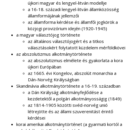
újkori magyar és lengyel-litván modellje
a 16-18. századi lengyel-litván államközösség
államformájának jellemzői
az államforma kérdése és államfői jogkörök a
közjogi provizórium idején (1920-1945)
a magyar választójog története
az általános választójogért és a titkos
választásokért folytatott küzdelem mérföldkövei
az abszolutizmus alkotmánytörténete
az abszolutizmus elmélete és gyakorlata a kora
újkori Európában
az 1665. évi Kongelov, abszolút monarchia a
Dán-Norvég Királyságban
Skandinávia alkotmánytörténete a 16-19. században
a Dán Királyság alkotmányfejlődése a
kezdetektől a polgári alkotmányosságig (1849)
az 1814-1905 közötti svéd-norvég unió
létrejötte és az állami szuverenitást érintő
kérdései
korai amerikai alkotmánytörténet (a gyarmati kortól a