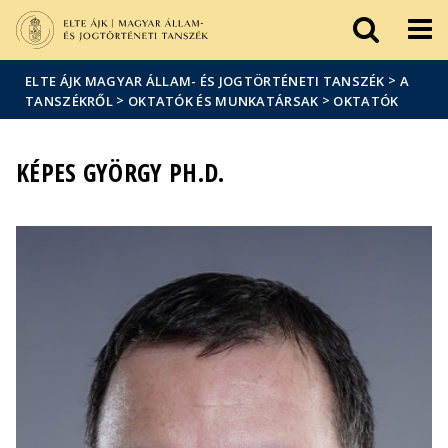
Események
ELTE a
Hírek
sajtóban
>
ELTE ÁJK MAGYAR ÁLLAM- ÉS JOGTÖRTÉNETI TANSZÉK
A
>
>
TANSZÉKRŐL
OKTATÓK ÉS MUNKATÁRSAK
OKTATÓK
KÉPES GYÖRGY PH.D.