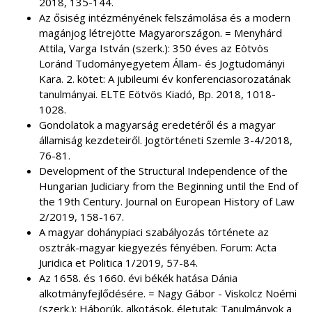
2018, 135-144.
Az ősiség intézményének felszámolása és a modern
magánjog létrejötte Magyarországon. = Menyhárd
Attila, Varga István (szerk.): 350 éves az Eötvös
Loránd Tudományegyetem Állam- és Jogtudományi
Kara. 2. kötet: A jubileumi év konferenciasorozatának
tanulmányai. ELTE Eötvös Kiadó, Bp. 2018, 1018-
1028.
Gondolatok a magyarság eredetéről és a magyar
államiság kezdeteiről. Jogtörténeti Szemle 3-4/2018,
76-81.
Development of the Structural Independence of the
Hungarian Judiciary from the Beginning until the End of
the 19th Century. Journal on European History of Law
2/2019, 158-167.
A magyar dohánypiaci szabályozás története az
osztrák-magyar kiegyezés fényében. Forum: Acta
Juridica et Politica 1/2019, 57-84.
Az 1658. és 1660. évi békék hatása Dánia
alkotmányfejlődésére. = Nagy Gábor - Viskolcz Noémi
(szerk.): Háborúk, alkotások, életutak: Tanulmányok a