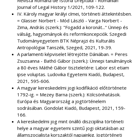
Revista Română de Istoria Dreptului - Romanian
Journal of Legal History 1/2021, 109-122.
IV. Károly magyar királyi címei, történeti áttekintésben.
= Glasser Norbert - Mód László - Varga Norbert -
Zima, András (szerk.): "Fogadd a koronát..." Ünnep és
válság, hagyományok és reformkoncepciók. Szegedi
Tudományegyetem BTK Néprajzi és Kulturális
Antropológiai Tanszék, Szeged, 2021, 19-39.
A parlamenti képviselet létrejötte Dániában. = Peres
Zsuzsanna - Bathó Gábor (szerk.): Ünnepi tanulmányok
a 80 éves Máthé Gábor tiszteletére: Labor est etiam
ipse voluptas. Ludovika Egyetemi Kiadó, Budapest,
2021, 595-606.
A magyar kereskedelmi jogi kodifikáció előtörténete
1792-ig. = Mezey Barna (szerk.): Kölcsönhatások.
Európa és Magyarország a jogtörténelem
sodrásában. Gondolat Kiadó, Budapest, 2021, 159-
166.
A kereskedelmi jog mint önálló diszciplína történeti
helye a magyar egyetemi szintű jogi oktatásban az
államszocialista korszaktól napjainkig. Jogtörténeti