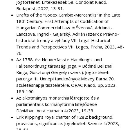
Jogtörténeti Értekezések 58. Gondolat Kiadó,
Budapest, 2022, 13-31.
Drafts of the “Codex Cambio-Mercantilis” in the Late
18th Century: First Attempts of Codification of
Hungarian Commercial Law. = Švecová, Adriana -
Lanczová, Ingrid - Gajarský, Adrián (szerk.): Právno-
historické trendy a výhľady VII. Legal-Historical
Trends and Perspectives VII. Leges, Praha, 2023, 48-
76.
Az 1758. évi Neuverfasste Handlungs- und
Fallitenordnung társasági joga. = Bódiné Beliznai
Kinga, Gosztonyi Gergely (szerk.): Jogtörténeti
parerga III. Ünnepi tanulmányok Mezey Barna 70.
születésnapja tiszteletére. ORAC Kiadó, Bp. 2023,
185-190.
Az alkotmányos monarchia létrejötte és a
parlamentáris kormányforma kifejlődése
Dániában. Acta Humana 4/2023, 19-33.
Erik Klipping’s royal charter of 1282: background,
provisions, significance. Jogelméleti Szemle 4/2023,
38-54.