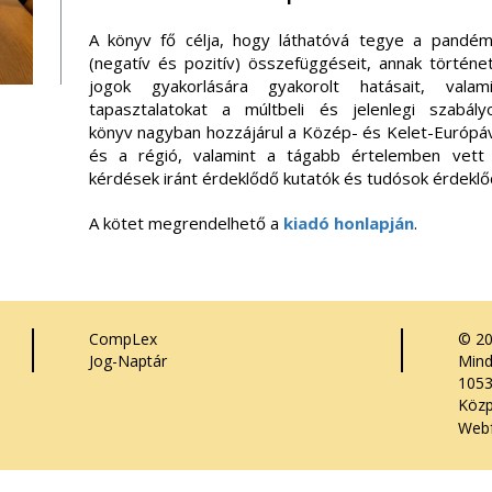
A könyv fő célja, hogy láthatóvá tegye a pandém
(negatív és pozitív) összefüggéseit, annak történet
jogok gyakorlására gyakorolt hatásait, vala
tapasztalatokat a múltbeli és jelenlegi szabály
könyv nagyban hozzájárul a Közép- és Kelet-Európáv
és a régió, valamint a tágabb értelemben vett jo
kérdések iránt érdeklődő kutatók és tudósok érdekl
A kötet megrendelhető a
kiadó honlapján
.
CompLex
© 2
Jog-Naptár
Mind
1053
Közp
Webf