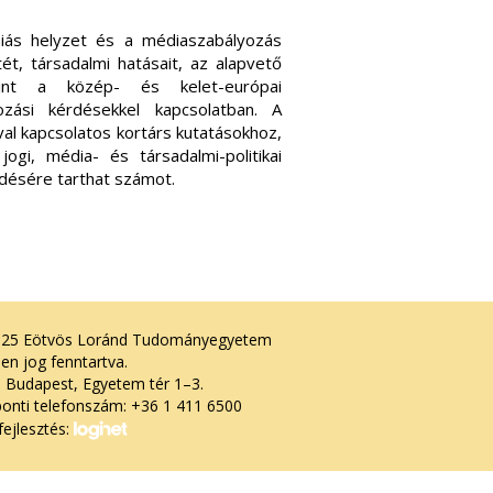
iás helyzet és a médiaszabályozás
ét, társadalmi hatásait, az alapvető
mint a közép- és kelet-európai
ozási kérdésekkel kapcsolatban. A
al kapcsolatos kortárs kutatásokhoz,
gi, média- és társadalmi-politikai
ődésére tarthat számot.
025 Eötvös Loránd Tudományegyetem
en jog fenntartva.
 Budapest, Egyetem tér 1–3.
onti telefonszám: +36 1 411 6500
ejlesztés: