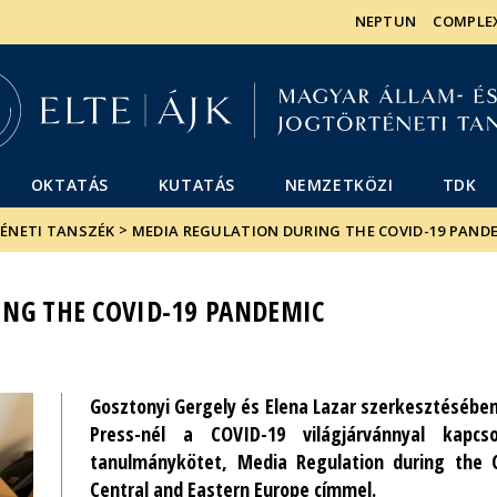
Események
ELTE a
Hírek
NEPTUN
COMPLE
sajtóban
OKTATÁS
KUTATÁS
NEMZETKÖZI
TDK
>
TÉNETI TANSZÉK
MEDIA REGULATION DURING THE COVID-19 PAND
NG THE COVID-19 PANDEMIC
Gosztonyi Gergely és Elena Lazar szerkesztésében
Press-nél a COVID-19 világjárvánnyal kapcs
tanulmánykötet, Media Regulation during the 
Central and Eastern Europe címmel.