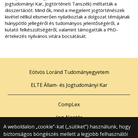
Jogtudományi Kar, Jogtörténeti Tanszék) méltatták a
disszertációt. Mind ők, mind a megjelent jogtörténészek
kivétel nélkül elismerően nyilatkoztak a dolgozat témájának
hiánypótló jellegéről és tudományos jelentőségéről, a
kutató felkészültségéről, valamint támogatták a PhD-
értekezés nyilvános vitára bocsátását.
Eötvös Loránd Tudományegyetem
ELTE Állam- és Jogtudományi Kar
CompLex
Jog-Naptár
A weboldalon „cookie”-kat („sütiket”) használunk, hogy
biztonságos böngészés mellett a legjobb felhasználói
© 2025 Eötvös Loránd Tudományegyetem