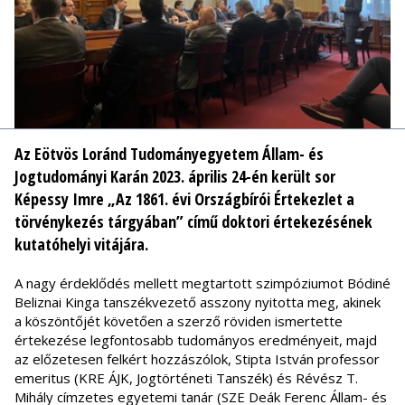
Az Eötvös Loránd Tudományegyetem Állam- és
Jogtudományi Karán 2023. április 24-én került sor
Képessy Imre „Az 1861. évi Országbírói Értekezlet a
törvénykezés tárgyában” című doktori értekezésének
kutatóhelyi vitájára.
A nagy érdeklődés mellett megtartott szimpóziumot Bódiné
Beliznai Kinga tanszékvezető asszony nyitotta meg, akinek
a köszöntőjét követően a szerző röviden ismertette
értekezése legfontosabb tudományos eredményeit, majd
az előzetesen felkért hozzászólok, Stipta István professor
emeritus (KRE ÁJK, Jogtörténeti Tanszék) és Révész T.
Mihály címzetes egyetemi tanár (SZE Deák Ferenc Állam- és