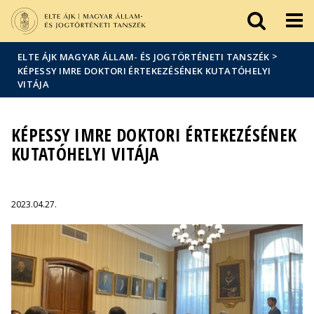
Események
ELTE a
Hírek
sajtóban
>
ELTE ÁJK MAGYAR ÁLLAM- ÉS JOGTÖRTÉNETI TANSZÉK
KÉPESSY IMRE DOKTORI ÉRTEKEZÉSÉNEK KUTATÓHELYI
VITÁJA
KÉPESSY IMRE DOKTORI ÉRTEKEZÉSÉNEK
KUTATÓHELYI VITÁJA
2023.04.27.