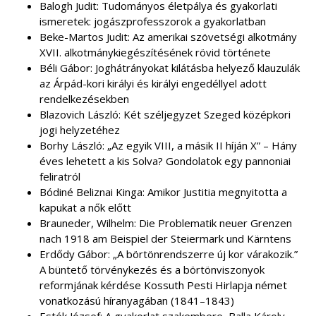
Balogh Judit: Tudományos életpálya és gyakorlati
ismeretek: jogászprofesszorok a gyakorlatban
Beke-Martos Judit: Az amerikai szövetségi alkotmány
XVII. alkotmánykiegészítésének rövid története
Béli Gábor: Joghátrányokat kilátásba helyező klauzulák
az Árpád-kori királyi és királyi engedéllyel adott
rendelkezésekben
Blazovich László: Két széljegyzet Szeged középkori
jogi helyzetéhez
Borhy László: „Az egyik VIII, a másik II híján X” – Hány
éves lehetett a kis Solva? Gondolatok egy pannoniai
feliratról
Bódiné Beliznai Kinga: Amikor Justitia megnyitotta a
kapukat a nők előtt
Brauneder, Wilhelm: Die Problematik neuer Grenzen
nach 1918 am Beispiel der Steiermark und Kärntens
Erdődy Gábor: „A börtönrendszerre új kor várakozik.”
A büntető törvénykezés és a börtönviszonyok
reformjának kérdése Kossuth Pesti Hirlapja német
vonatkozású híranyagában (1841–1843)