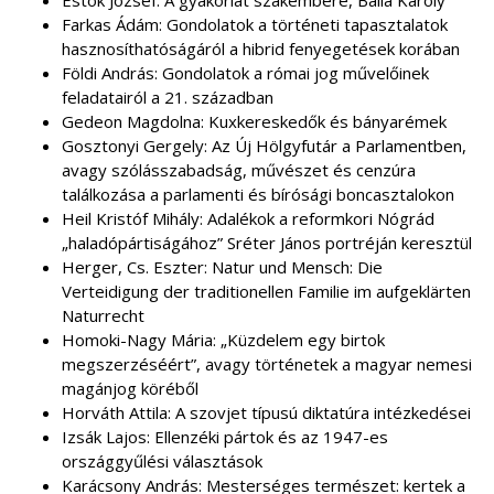
Estók József: A gyakorlat szakembere, Balla Károly
Farkas Ádám: Gondolatok a történeti tapasztalatok
hasznosíthatóságáról a hibrid fenyegetések korában
Földi András: Gondolatok a római jog művelőinek
feladatairól a 21. században
Gedeon Magdolna: Kuxkereskedők és bányarémek
Gosztonyi Gergely: Az Új Hölgyfutár a Parlamentben,
avagy szólásszabadság, művészet és cenzúra
találkozása a parlamenti és bírósági boncasztalokon
Heil Kristóf Mihály: Adalékok a reformkori Nógrád
„haladópártiságához” Sréter János portréján keresztül
Herger, Cs. Eszter: Natur und Mensch: Die
Verteidigung der traditionellen Familie im aufgeklärten
Naturrecht
Homoki-Nagy Mária: „Küzdelem egy birtok
megszerzéséért”, avagy történetek a magyar nemesi
magánjog köréből
Horváth Attila: A szovjet típusú diktatúra intézkedései
Izsák Lajos: Ellenzéki pártok és az 1947-es
országgyűlési választások
Karácsony András: Mesterséges természet: kertek a