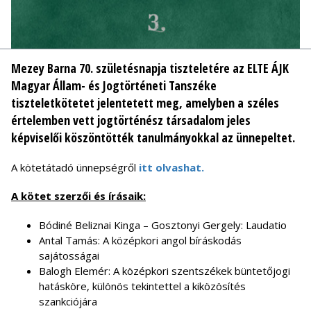
Mezey Barna 70. születésnapja tiszteletére az ELTE ÁJK
Magyar Állam- és Jogtörténeti Tanszéke
tiszteletkötetet jelentetett meg, amelyben a széles
értelemben vett jogtörténész társadalom jeles
képviselői köszöntötték tanulmányokkal az ünnepeltet.
A kötetátadó ünnepségről
itt olvashat.
A kötet szerzői és írásaik:
Bódiné Beliznai Kinga – Gosztonyi Gergely: Laudatio
Antal Tamás: A középkori angol bíráskodás
sajátosságai
Balogh Elemér: A középkori szentszékek büntetőjogi
hatásköre, különös tekintettel a kiközösítés
szankciójára