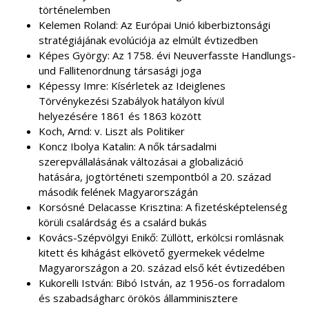
történelemben
Kelemen Roland: Az Európai Unió kiberbiztonsági
stratégiájának evolúciója az elmúlt évtizedben
Képes György: Az 1758. évi Neuverfasste Handlungs-
und Fallitenordnung társasági joga
Képessy Imre: Kísérletek az Ideiglenes
Törvénykezési Szabályok hatályon kívül
helyezésére 1861 és 1863 között
Koch, Arnd: v. Liszt als Politiker
Koncz Ibolya Katalin: A nők társadalmi
szerepvállalásának változásai a globalizáció
hatására, jogtörténeti szempontból a 20. század
második felének Magyarországán
Korsósné Delacasse Krisztina: A fizetésképtelenség
körüli csalárdság és a csalárd bukás
Kovács-Szépvölgyi Enikő: Züllött, erkölcsi romlásnak
kitett és kihágást elkövető gyermekek védelme
Magyarországon a 20. század első két évtizedében
Kukorelli István: Bibó István, az 1956-os forradalom
és szabadságharc örökös államminisztere