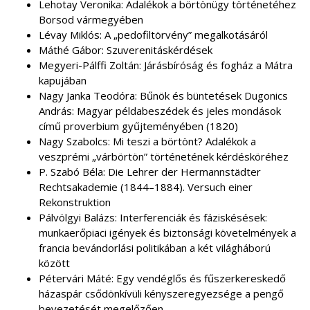
Lehotay Veronika: Adalékok a börtönügy történetéhez
Borsod vármegyében
Lévay Miklós: A „pedofiltörvény” megalkotásáról
Máthé Gábor: Szuverenitáskérdések
Megyeri-Pálffi Zoltán: Járásbíróság és fogház a Mátra
kapujában
Nagy Janka Teodóra: Bűnök és büntetések Dugonics
András: Magyar példabeszédek és jeles mondások
című proverbium gyűjteményében (1820)
Nagy Szabolcs: Mi teszi a börtönt? Adalékok a
veszprémi „várbörtön” történetének kérdésköréhez
P. Szabó Béla: Die Lehrer der Hermannstädter
Rechtsakademie (1844–1884). Versuch einer
Rekonstruktion
Pálvölgyi Balázs: Interferenciák és fáziskésések:
munkaerőpiaci igények és biztonsági követelmények a
francia bevándorlási politikában a két világháború
között
Pétervári Máté: Egy vendéglős és fűszerkereskedő
házaspár csődönkívüli kényszeregyezsége a pengő
bevezetését megelőzően