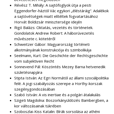
Révész T. Mihály: A sajtófoglyok útja a pesti
Eggendorfer-háztól Vác egykori „éléstáráig”. Adalékok
a sajtóvétségek miatt elítéltek fogvatartásához
Horvát Boldizsár minisztersége idején
Rigó Balázs: Oktatás, vezetés és történetek.
Gondolatok Andrew Robert: A háborúvezetés
művészete c. kötetéről
Schweitzer Gábor: Magyarország történeti
alkotmányának konstrukciója és szimbolikája
Seelmann, Kurt: Die Geschichte der Rechtsgeschichte
vom subjektiven Recht
Sonnevend Pál: Köszöntés Mezey Barna hetvenedik
születésnapjára
Stipta István: Az Egri Normától az állami szociálpolitika
felé. A jogi szabályozás szerepe a Horthy-korszak
szegénygondozásában
Szabó István: A vis inertiae és a polgári átalakulás
Szigeti Magdolna: Boszorkányüldözés Bambergben, a
kor változásainak tükrében
Szoboszlai-Kiss Katalin: Bírák sorsolása az athéni