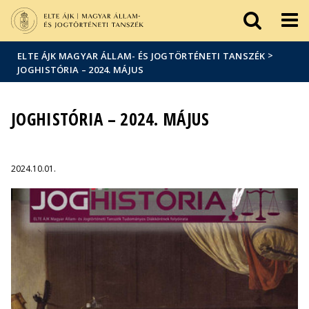
Események
ELTE a
Hírek
sajtóban
>
ELTE ÁJK MAGYAR ÁLLAM- ÉS JOGTÖRTÉNETI TANSZÉK
JOGHISTÓRIA – 2024. MÁJUS
JOGHISTÓRIA – 2024. MÁJUS
2024.10.01.