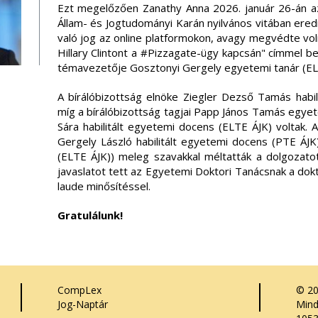
Ezt megelőzően Zanathy Anna 2026. január 26-án
Állam- és Jogtudományi Karán nyilvános vitában e
való jog az online platformokon, avagy megvédte vo
Hillary Clintont a #Pizzagate-ügy kapcsán" címmel ben
témavezetője Gosztonyi Gergely egyetemi tanár (ELT
A bírálóbizottság elnöke Ziegler Dezső Tamás habi
míg a bírálóbizottság tagjai Papp János Tamás egye
Sára habilitált egyetemi docens (ELTE ÁJK) voltak. A 
Gergely László habilitált egyetemi docens (PTE ÁJK
(ELTE ÁJK)) meleg szavakkal méltatták a dolgozatot
javaslatot tett az Egyetemi Doktori Tanácsnak a do
laude minősítéssel.
Gratulálunk!
CompLex
© 2
Jog-Naptár
Mind