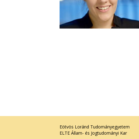
Eötvös Loránd Tudományegyetem
ELTE Állam- és Jogtudományi Kar