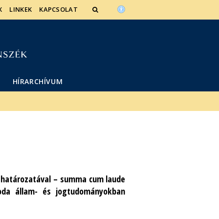
X
LINKEK
KAPCSOLAT
HÍRARCHÍVUM
-i határozatával – summa cum laude
 oda állam- és jogtudományokban