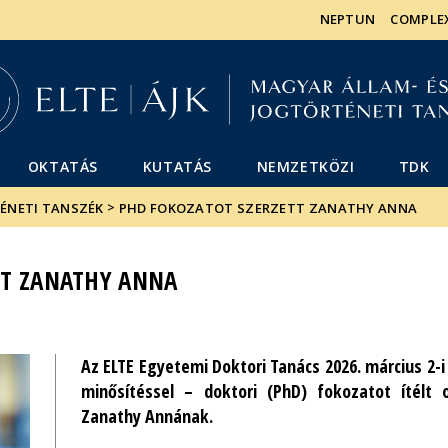
Események
ELTE a
Hírek
NEPTUN
COMPLE
sajtóban
OKTATÁS
KUTATÁS
NEMZETKÖZI
TDK
>
TÉNETI TANSZÉK
PHD FOKOZATOT SZERZETT ZANATHY ANNA
TT ZANATHY ANNA
Az ELTE Egyetemi Doktori Tanács 2026. március 2
minősítéssel – doktori (PhD) fokozatot ítélt
Zanathy Annának.