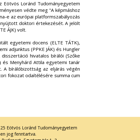
 az Eötvös Loránd Tudományegyetem
redményesen védte meg "A képmáshoz
lna-e az európai platformszabályozás
yújtott doktori értekezését. A jelölt
E ÁJK) volt.
litált egyetemi docens (ELTE TÁTK),
temi adjunktus (PPKE JÁK) és Hungler
disszertáció hivatalos bírálói (Szőke
) és Menyhárd Attila egyetemi tanár
. A bírálóbizottság az eljárás végén
ktori fokozat odaítélésére summa cum
025 Eötvös Loránd Tudományegyetem
en jog fenntartva.