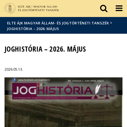
Események
ELTE a
Hírek
sajtóban
>
ELTE ÁJK MAGYAR ÁLLAM- ÉS JOGTÖRTÉNETI TANSZÉK
JOGHISTÓRIA – 2026. MÁJUS
JOGHISTÓRIA – 2026. MÁJUS
2026.05.13.