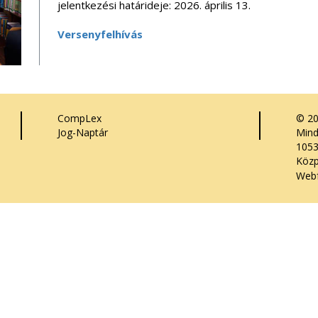
jelentkezési határideje: 2026. április 13.
Versenyfelhívás
CompLex
© 2
Jog-Naptár
Mind
1053
Közp
Webf