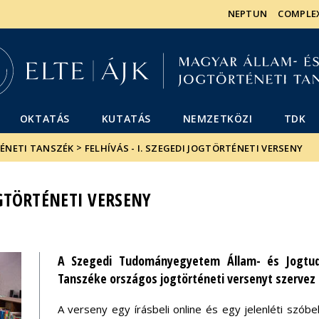
Események
ELTE a
Hírek
NEPTUN
COMPLE
sajtóban
OKTATÁS
KUTATÁS
NEMZETKÖZI
TDK
>
TÉNETI TANSZÉK
FELHÍVÁS - I. SZEGEDI JOGTÖRTÉNETI VERSENY
JOGTÖRTÉNETI VERSENY
A Szegedi Tudományegyetem Állam- és Jogtud
Tanszéke országos jogtörténeti versenyt szervez
A verseny egy írásbeli online és egy jelenléti szóbel