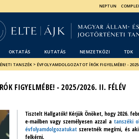
Események
ELTE a
Hírek
NEPTUN
COMPLE
sajtóban
OKTATÁS
KUTATÁS
NEMZETKÖZI
TDK
>
TÉNETI TANSZÉK
ÉVFOLYAMDOLGOZATOT ÍRÓK FIGYELMÉBE! - 2025/20
K FIGYELMÉBE! - 2025/2026. II. FÉLÉV
Tisztelt Hallgatók! Kérjük Önöket, hogy 2026. feb
e-mailben vagy személyesen azzal a
tanszéki o
évfolyamdolgozatukat
szeretnék megírni, és ak
felkérni.