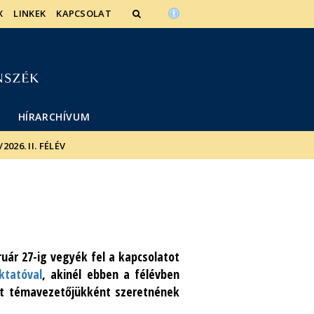
X
LINKEK
KAPCSOLAT
HÍRARCHÍVUM
26. II. FÉLÉV
ruár 27-ig vegyék fel a kapcsolatot
ktatóval
, akinél ebben a félévben
it témavezetőjükként szeretnének