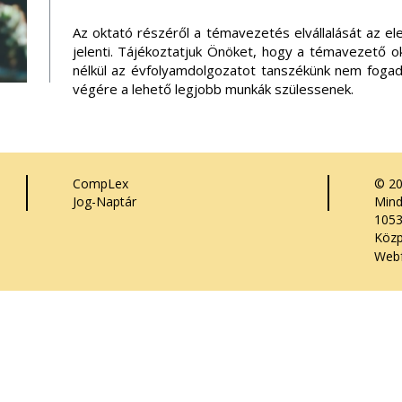
Az oktató részéről a témavezetés elvállalását az e
jelenti. Tájékoztatjuk Önöket, hogy a témavezető ok
nélkül az évfolyamdolgozatot tanszékünk nem fogadja
végére a lehető legjobb munkák szülessenek.
CompLex
© 2
Jog-Naptár
Mind
1053
Közp
Webf